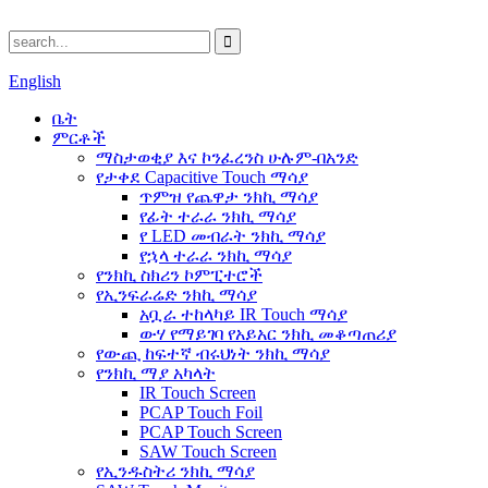
English
ቤት
ምርቶች
ማስታወቂያ እና ኮንፈረንስ ሁሉም-በአንድ
የታቀደ Capacitive Touch ማሳያ
ጥምዝ የጨዋታ ንክኪ ማሳያ
የፊት ተራራ ንክኪ ማሳያ
የ LED መብራት ንክኪ ማሳያ
የኋላ ተራራ ንክኪ ማሳያ
የንክኪ ስክሪን ኮምፒተሮች
የኢንፍራሬድ ንክኪ ማሳያ
አቧራ ተከላካይ IR Touch ማሳያ
ውሃ የማይገባ የአይአር ንክኪ መቆጣጠሪያ
የውጪ ከፍተኛ ብሩህነት ንክኪ ማሳያ
የንክኪ ማያ አካላት
IR Touch Screen
PCAP Touch Foil
PCAP Touch Screen
SAW Touch Screen
የኢንዱስትሪ ንክኪ ማሳያ