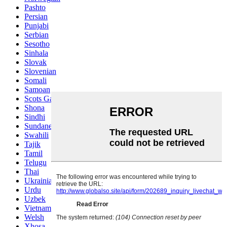
Pashto
Persian
Punjabi
Serbian
Sesotho
Sinhala
Slovak
Slovenian
Somali
Samoan
Scots Gaelic
Shona
Sindhi
Sundanese
Swahili
Tajik
Tamil
Telugu
Thai
Ukrainian
Urdu
Uzbek
Vietnamese
Welsh
Xhosa