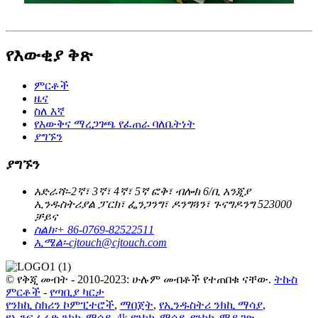
የእውቂያ ቅጽ
ምርቶች
ዜና
ስለ እኛ
የእውቅና ማረጋገጫ የፈጠራ ባለቤትነት
ያግኙን
ያግኙን
አድራሻ፡-
2ኛ፣ 3ኛ፣ 4ኛ፣ 5ኛ ፎቅ፣ ብሎክ 6/ቢ አንጂያ
ኢንዱስትሪያል ፓርክ፣ ፌንጋንግ፣ ዶንግጓን፣ ጉናግዶንግ 523000
ቻይና
ስልክ፡
+ 86-0769-82522511
ኢሜል፡-
cjtouch@cjtouch.com
© የቅጂ መብት - 2010-2023: ሁሉም መብቶች የተጠበቁ ናቸው.
ትኩስ
ምርቶች
-
የጣቢያ ካርታ
የንክኪ ስክሪን ኮምፒተሮች
,
ማበጀት
,
የኢንዱስትሪ ንክኪ ማሳያ
,
የኢንፍራሬድ ንክኪ ማሳያ
,
4k የንክኪ ማሳያ
,
የንክኪ ማያ ገጽ
,