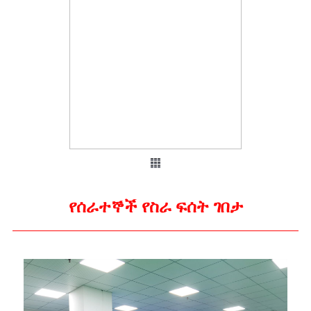
የሰራተኞች የስራ ፍሰት ገበታ