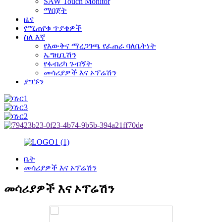
SAW Touch Monitor
ማበጀት
ዜና
የሚጠየቁ ጥያቄዎች
ስለ እኛ
የእውቅና ማረጋገጫ የፈጠራ ባለቤትነት
ኤግዚቢሽን
የፋብሪካ ጉብኝት
መሳሪያዎች እና ኦፕሬሽን
ያግኙን
ቤት
መሳሪያዎች እና ኦፕሬሽን
መሳሪያዎች እና ኦፕሬሽን