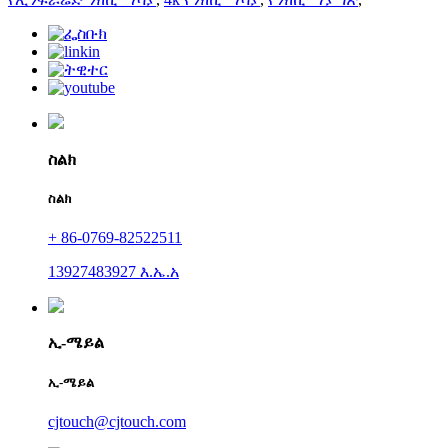
ስልክ
ስልክ
+ 86-0769-82522511
13927483927 እ.ኤ.አ
ኢ-ሜይል
ኢ-ሜይል
cjtouch@cjtouch.com