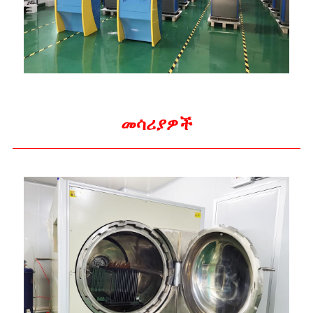
መሳሪያዎች