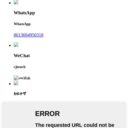
WhatsApp
WhatsApp
8613694950318
WeChat
cjtouch
ከፍተኛ