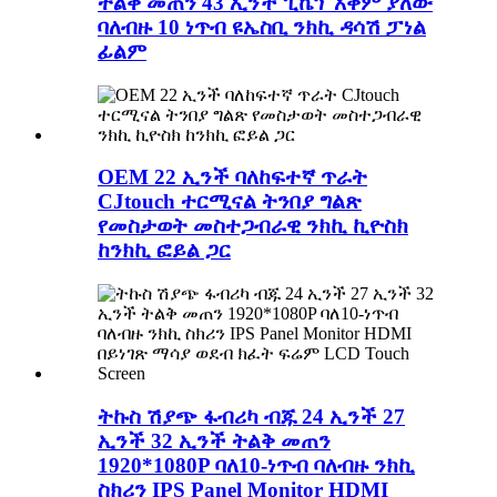
ትልቅ መጠን 43 ኢንች ፒኬፕ አቅም ያለው
ባለብዙ 10 ነጥብ ዩኤስቢ ንክኪ ዳሳሽ ፓነል
ፊልም
OEM 22 ኢንች ባለከፍተኛ ጥራት
CJtouch ተርሚናል ትንበያ ግልጽ
የመስታወት መስተጋብራዊ ንክኪ ኪዮስክ
ከንክኪ ፎይል ጋር
ትኩስ ሽያጭ ፋብሪካ ብጁ 24 ኢንች 27
ኢንች 32 ኢንች ትልቅ መጠን
1920*1080P ባለ10-ነጥብ ባለብዙ ንክኪ
ስክሪን IPS Panel Monitor HDMI