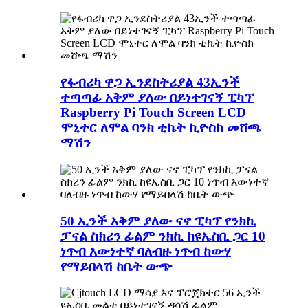
የፋብሪካ ዋጋ ኢንደስትሪያል 43ኢንች
ተጣጣፊ አቅም ያለው በይነተገናኝ ፒካፕ
Raspberry Pi Touch Screen LCD
ሞኒተር ለሞል ባንክ ቲኬት ኪዮስክ መሸጫ
ማሽን
50 ኢንች አቅም ያለው ናኖ ፒካፕ የንክኪ
ፓናል ስክሪን ፊልም ንክኪ ከዩኤስቢ ጋር 10
ነጥብ እውነተኛ ባለብዙ ነጥብ ከውሃ
የማይበላሽ ከቤት ውጭ