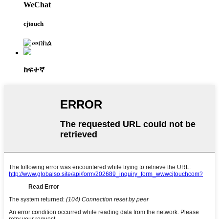
WeChat
cjtouch
ከፍተኛ