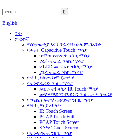
English
ቤት
ምርቶች
ማስታወቂያ እና ኮንፈረንስ ሁሉም-በአንድ
የታቀደ Capacitive Touch ማሳያ
ጥምዝ የጨዋታ ንክኪ ማሳያ
የፊት ተራራ ንክኪ ማሳያ
የ LED መብራት ንክኪ ማሳያ
የኋላ ተራራ ንክኪ ማሳያ
የንክኪ ስክሪን ኮምፒተሮች
የኢንፍራሬድ ንክኪ ማሳያ
አቧራ ተከላካይ IR Touch ማሳያ
ውሃ የማይገባ የአይአር ንክኪ መቆጣጠሪያ
የውጪ ከፍተኛ ብሩህነት ንክኪ ማሳያ
የንክኪ ማያ አካላት
IR Touch Screen
PCAP Touch Foil
PCAP Touch Screen
SAW Touch Screen
የኢንዱስትሪ ንክኪ ማሳያ