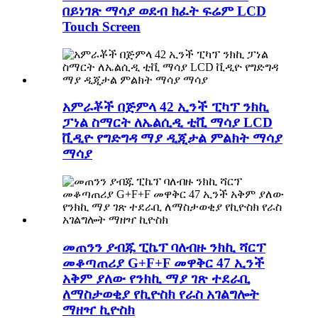
በይነገጽ ማሳያ ወደብ ክፈት ፍሬም LCD
Touch Screen
አምራቾች በጅምላ 42 ኢንች ፒካፕ ንክኪ
ፓነል ስማርት ለኤልሲዲ ቲቪ ማሳያ LCD
ቪዲዮ የግድግዳ ማያ ዲጂታል ምልክት ማሳያ
ማሳያ
መጠንን ያብጁ ፒኬፕ ባለብዙ ንክኪ ሻርፕ
መቆጣጠሪያ G+F+F መዋቅር 47 ኢንች
አቅም ያለው የንክኪ ማያ ገጽ ተደራቢ
ለማስታወቂያ የኪዮስክ የራስ አገልግሎት
ማዘዣ ኪዮስክ