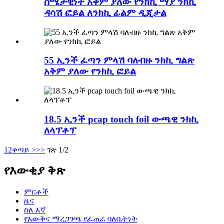
ስሜታዊነት አቅም ያለው የንክኪ ማያ ንክኪ
ዳሳሽ ፎይል ለንክኪ ፊልም ዲጂታል
55 ኢንች ፈጣን ምላሽ ባለብዙ ንክኪ ግልጽ
አቅም ያለው የንክኪ ፎይል
18.5 ኢንች pcap touch foil ውጫዊ ንክኪ
ለላፕቶፕ
1
2
ቀጣይ >
>>
ገጽ 1/2
የእውቂያ ቅጽ
ምርቶች
ዜና
ስለ እኛ
የእውቅና ማረጋገጫ የፈጠራ ባለቤትነት