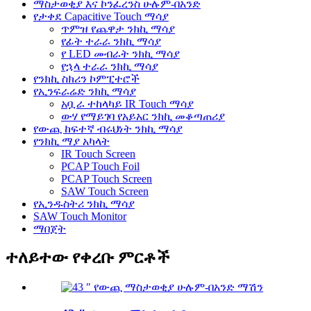
ማስታወቂያ እና ኮንፈረንስ ሁሉም-በአንድ
የታቀደ Capacitive Touch ማሳያ
ጥምዝ የጨዋታ ንክኪ ማሳያ
የፊት ተራራ ንክኪ ማሳያ
የ LED መብራት ንክኪ ማሳያ
የኋላ ተራራ ንክኪ ማሳያ
የንክኪ ስክሪን ኮምፒተሮች
የኢንፍራሬድ ንክኪ ማሳያ
አቧራ ተከላካይ IR Touch ማሳያ
ውሃ የማይገባ የአይአር ንክኪ መቆጣጠሪያ
የውጪ ከፍተኛ ብሩህነት ንክኪ ማሳያ
የንክኪ ማያ አካላት
IR Touch Screen
PCAP Touch Foil
PCAP Touch Screen
SAW Touch Screen
የኢንዱስትሪ ንክኪ ማሳያ
SAW Touch Monitor
ማበጀት
ተለይተው የቀረቡ ምርቶች