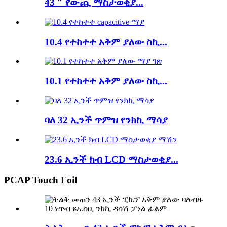
43 ″ የውጪ ማስታወቂያ...
10.4 የተከተተ አቅም ያለው ስኪ...
10.1 የተከተተ አቅም ያለው ስኪ...
ባለ 32 ኢንች ጥምዝ የንክኪ ማሳያ
23.6 ኢንች ክብ LCD ማስታወቂያ...
PCAP Touch Foil