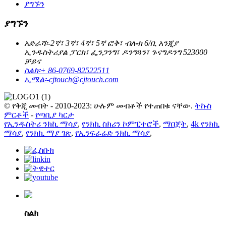
ያግኙን
ያግኙን
አድራሻ፡-
2ኛ፣ 3ኛ፣ 4ኛ፣ 5ኛ ፎቅ፣ ብሎክ 6/ቢ አንጂያ
ኢንዱስትሪያል ፓርክ፣ ፌንጋንግ፣ ዶንግጓን፣ ጉናግዶንግ 523000
ቻይና
ስልክ፡
+ 86-0769-82522511
ኢሜል፡-
cjtouch@cjtouch.com
© የቅጂ መብት - 2010-2023: ሁሉም መብቶች የተጠበቁ ናቸው.
ትኩስ
ምርቶች
-
የጣቢያ ካርታ
የኢንዱስትሪ ንክኪ ማሳያ
,
የንክኪ ስክሪን ኮምፒተሮች
,
ማበጀት
,
4k የንክኪ
ማሳያ
,
የንክኪ ማያ ገጽ
,
የኢንፍራሬድ ንክኪ ማሳያ
,
ስልክ