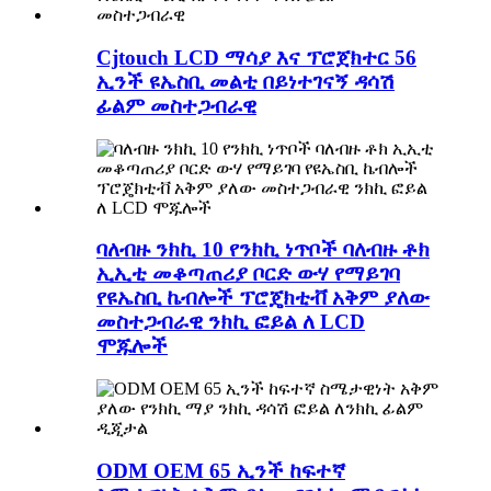
Cjtouch LCD ማሳያ እና ፕሮጀክተር 56
ኢንች ዩኤስቢ መልቲ በይነተገናኝ ዳሳሽ
ፊልም መስተጋብራዊ
ባለብዙ ንክኪ 10 የንክኪ ነጥቦች ባለብዙ ቶክ
ኢኢቲ መቆጣጠሪያ ቦርድ ውሃ የማይገባ
የዩኤስቢ ኬብሎች ፕሮጄክቲቭ አቅም ያለው
መስተጋብራዊ ንክኪ ፎይል ለ LCD
ሞጁሎች
ODM OEM 65 ኢንች ከፍተኛ