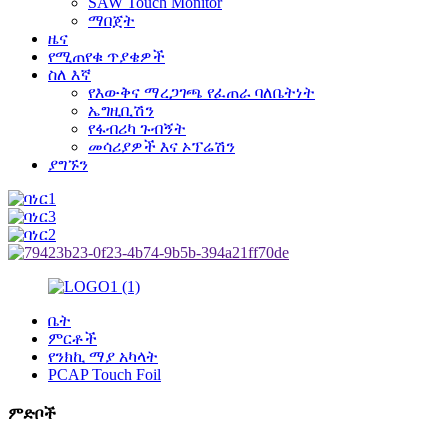
SAW Touch Monitor
ማበጀት
ዜና
የሚጠየቁ ጥያቄዎች
ስለ እኛ
የእውቅና ማረጋገጫ የፈጠራ ባለቤትነት
ኤግዚቢሽን
የፋብሪካ ጉብኝት
መሳሪያዎች እና ኦፕሬሽን
ያግኙን
ቤት
ምርቶች
የንክኪ ማያ አካላት
PCAP Touch Foil
ምድቦች