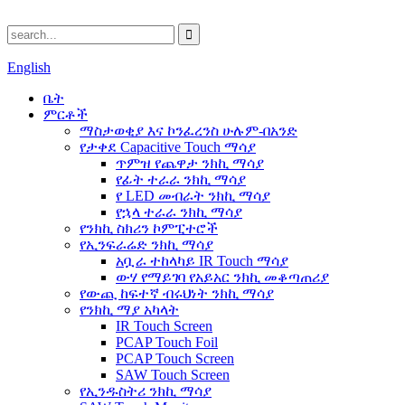
English
ቤት
ምርቶች
ማስታወቂያ እና ኮንፈረንስ ሁሉም-በአንድ
የታቀደ Capacitive Touch ማሳያ
ጥምዝ የጨዋታ ንክኪ ማሳያ
የፊት ተራራ ንክኪ ማሳያ
የ LED መብራት ንክኪ ማሳያ
የኋላ ተራራ ንክኪ ማሳያ
የንክኪ ስክሪን ኮምፒተሮች
የኢንፍራሬድ ንክኪ ማሳያ
አቧራ ተከላካይ IR Touch ማሳያ
ውሃ የማይገባ የአይአር ንክኪ መቆጣጠሪያ
የውጪ ከፍተኛ ብሩህነት ንክኪ ማሳያ
የንክኪ ማያ አካላት
IR Touch Screen
PCAP Touch Foil
PCAP Touch Screen
SAW Touch Screen
የኢንዱስትሪ ንክኪ ማሳያ