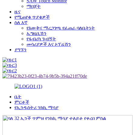
SAW Touch Monitor
ማበጀት
ዜና
የሚጠየቁ ጥያቄዎች
ስለ እኛ
የእውቅና ማረጋገጫ የፈጠራ ባለቤትነት
ኤግዚቢሽን
የፋብሪካ ጉብኝት
መሳሪያዎች እና ኦፕሬሽን
ያግኙን
ቤት
ምርቶች
የኢንዱስትሪ ንክኪ ማሳያ