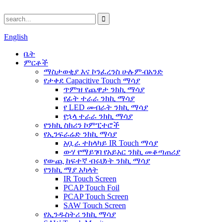
English
ቤት
ምርቶች
ማስታወቂያ እና ኮንፈረንስ ሁሉም-በአንድ
የታቀደ Capacitive Touch ማሳያ
ጥምዝ የጨዋታ ንክኪ ማሳያ
የፊት ተራራ ንክኪ ማሳያ
የ LED መብራት ንክኪ ማሳያ
የኋላ ተራራ ንክኪ ማሳያ
የንክኪ ስክሪን ኮምፒተሮች
የኢንፍራሬድ ንክኪ ማሳያ
አቧራ ተከላካይ IR Touch ማሳያ
ውሃ የማይገባ የአይአር ንክኪ መቆጣጠሪያ
የውጪ ከፍተኛ ብሩህነት ንክኪ ማሳያ
የንክኪ ማያ አካላት
IR Touch Screen
PCAP Touch Foil
PCAP Touch Screen
SAW Touch Screen
የኢንዱስትሪ ንክኪ ማሳያ