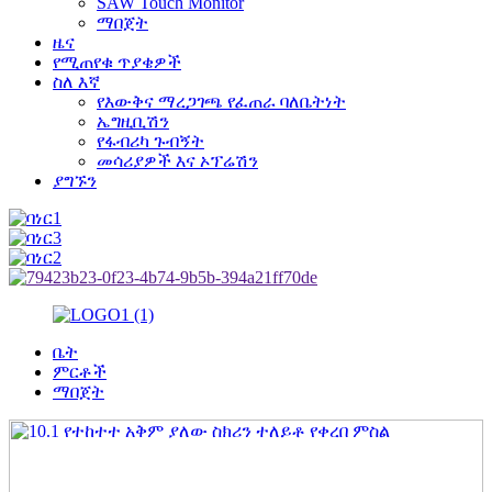
SAW Touch Monitor
ማበጀት
ዜና
የሚጠየቁ ጥያቄዎች
ስለ እኛ
የእውቅና ማረጋገጫ የፈጠራ ባለቤትነት
ኤግዚቢሽን
የፋብሪካ ጉብኝት
መሳሪያዎች እና ኦፕሬሽን
ያግኙን
ቤት
ምርቶች
ማበጀት