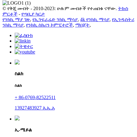
© የቅጂ መብት - 2010-2023: ሁሉም መብቶች የተጠበቁ ናቸው.
ትኩስ
ምርቶች
-
የጣቢያ ካርታ
የንክኪ ማያ ገጽ
,
የኢንፍራሬድ ንክኪ ማሳያ
,
4k የንክኪ ማሳያ
,
የኢንዱስትሪ
ንክኪ ማሳያ
,
የንክኪ ስክሪን ኮምፒተሮች
,
ማበጀት
,
ስልክ
ስልክ
+ 86-0769-82522511
13927483927 እ.ኤ.አ
ኢ-ሜይል