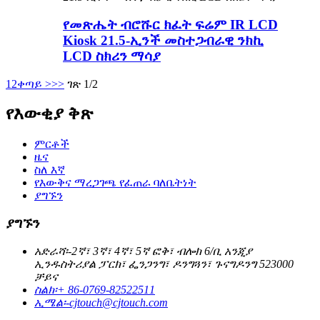
የመጽሔት ብሮሹር ክፈት ፍሬም IR LCD
Kiosk 21.5-ኢንች መስተጋብራዊ ንክኪ
LCD ስክሪን ማሳያ
1
2
ቀጣይ >
>>
ገጽ 1/2
የእውቂያ ቅጽ
ምርቶች
ዜና
ስለ እኛ
የእውቅና ማረጋገጫ የፈጠራ ባለቤትነት
ያግኙን
ያግኙን
አድራሻ፡-
2ኛ፣ 3ኛ፣ 4ኛ፣ 5ኛ ፎቅ፣ ብሎክ 6/ቢ አንጂያ
ኢንዱስትሪያል ፓርክ፣ ፌንጋንግ፣ ዶንግጓን፣ ጉናግዶንግ 523000
ቻይና
ስልክ፡
+ 86-0769-82522511
ኢሜል፡-
cjtouch@cjtouch.com