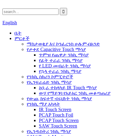
English
ቤት
ምርቶች
ማስታወቂያ እና ኮንፈረንስ ሁሉም-በአንድ
የታቀደ Capacitive Touch ማሳያ
ጥምዝ የጨዋታ ንክኪ ማሳያ
የፊት ተራራ ንክኪ ማሳያ
የ LED መብራት ንክኪ ማሳያ
የኋላ ተራራ ንክኪ ማሳያ
የንክኪ ስክሪን ኮምፒተሮች
የኢንፍራሬድ ንክኪ ማሳያ
አቧራ ተከላካይ IR Touch ማሳያ
ውሃ የማይገባ የአይአር ንክኪ መቆጣጠሪያ
የውጪ ከፍተኛ ብሩህነት ንክኪ ማሳያ
የንክኪ ማያ አካላት
IR Touch Screen
PCAP Touch Foil
PCAP Touch Screen
SAW Touch Screen
የኢንዱስትሪ ንክኪ ማሳያ