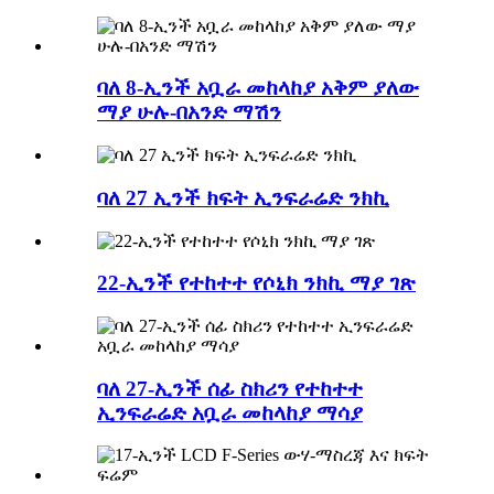
ባለ 8-ኢንች አቧራ መከላከያ አቅም ያለው
ማያ ሁሉ-በአንድ ማሽን
ባለ 27 ኢንች ክፍት ኢንፍራሬድ ንክኪ
22-ኢንች የተከተተ የሶኒክ ንክኪ ማያ ገጽ
ባለ 27-ኢንች ሰፊ ስክሪን የተከተተ
ኢንፍራሬድ አቧራ መከላከያ ማሳያ