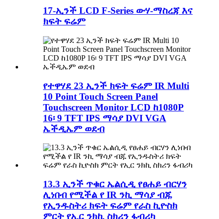
17-ኢንች LCD F-Series ውሃ-ማስረጃ እና
ክፍት ፍሬም
የተዋሃደ 23 ኢንች ክፍት ፍሬም IR Multi
10 Point Touch Screen Panel
Touchscreen Monitor LCD ከ1080P
16፡ 9 TFT IPS ማሳያ DVI VGA
ኤችዲኤም ወደብ
13.3 ኢንች ጥቁር ኤልሲዲ የፀሐይ ብርሃን
ሊነበብ የሚችል የ IR ንኪ ማሳያ ብጁ
የኢንዱስትሪ ክፍት ፍሬም የራስ ኪዮስክ
ምርት የኢር ንክኪ ስክሪን ፋብሪካ