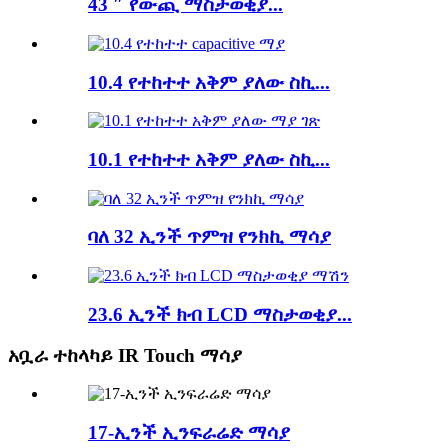
43 ″ የውጪ ማስታወቂያ...
10.4 የተከተተ አቅም ያለው ስኪ...
10.1 የተከተተ አቅም ያለው ስኪ...
ባለ 32 ኢንች ጥምዝ የንክኪ ማሳያ
23.6 ኢንች ክብ LCD ማስታወቂያ...
አቧራ ተከላካይ IR Touch ማሳያ
17-ኢንች ኢንፍራሬድ ማሳያ