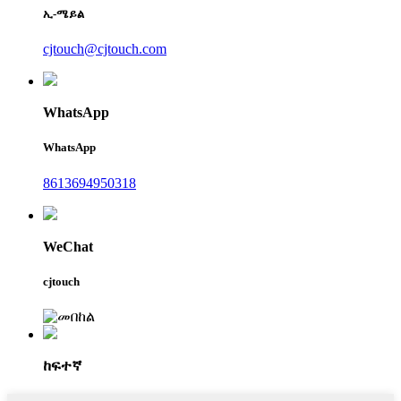
ኢ-ሜይል
cjtouch@cjtouch.com
WhatsApp
WhatsApp
8613694950318
WeChat
cjtouch
ከፍተኛ