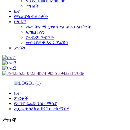
SAW Touch Monitor
ማበጀት
ዜና
የሚጠየቁ ጥያቄዎች
ስለ እኛ
የእውቅና ማረጋገጫ የፈጠራ ባለቤትነት
ኤግዚቢሽን
የፋብሪካ ጉብኝት
መሳሪያዎች እና ኦፕሬሽን
ያግኙን
ቤት
ምርቶች
የኢንፍራሬድ ንክኪ ማሳያ
አቧራ ተከላካይ IR Touch ማሳያ
ምድቦች