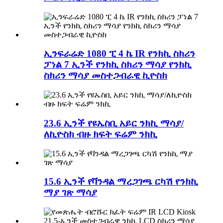
ኢንፍራሬድ 1080 ፒ 4 ኬ IR የንክኪ ስክሪን
ፓነል 7 ኢንች የንክኪ ስክሪን ማሳያ የንክኪ
ስክሪን ማሳያ መስተጋብራዊ ኪዮስክ
23.6 ኢንች የዩኤስቢ አይር ንክኪ ማሳያ/
ለኪዮስክ ብዙ ክፍት ፍሬም ንክኪ
15.6 ኢንች የቫንዳል ማረጋገጫ ርካሽ የንክኪ
ማያ ገጽ ማሳያ