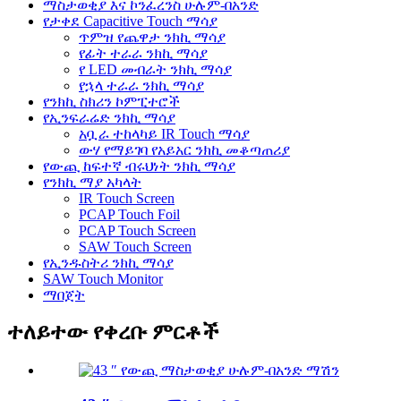
ማስታወቂያ እና ኮንፈረንስ ሁሉም-በአንድ
የታቀደ Capacitive Touch ማሳያ
ጥምዝ የጨዋታ ንክኪ ማሳያ
የፊት ተራራ ንክኪ ማሳያ
የ LED መብራት ንክኪ ማሳያ
የኋላ ተራራ ንክኪ ማሳያ
የንክኪ ስክሪን ኮምፒተሮች
የኢንፍራሬድ ንክኪ ማሳያ
አቧራ ተከላካይ IR Touch ማሳያ
ውሃ የማይገባ የአይአር ንክኪ መቆጣጠሪያ
የውጪ ከፍተኛ ብሩህነት ንክኪ ማሳያ
የንክኪ ማያ አካላት
IR Touch Screen
PCAP Touch Foil
PCAP Touch Screen
SAW Touch Screen
የኢንዱስትሪ ንክኪ ማሳያ
SAW Touch Monitor
ማበጀት
ተለይተው የቀረቡ ምርቶች