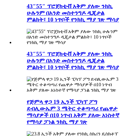
43″55″ ፕሮጀክቲቭ አቅም ያለው ንክኪ
ሁሉንም በአንድ መስተንግዶ ዲጂታል
ምልክት፣ 10 ነጥቦች የንክኪ ማያ ገጽ ማሳያ
43″55″ ፕሮጀክቲቭ አቅም ያለው ንክኪ
ሁሉንም በአንድ መስተንግዶ ዲጂታል
ምልክት፣ 10 ነጥቦች የንክኪ ማያ ገጽ ማሳያ
የጅምላ ዋጋ 19 ኢንች ፒካፕ ፖግ
ደብሊውኤም 3 ሜትር ተቆጣጣሪ የጨዋታ
ማሳያዎች በ10 ነጥብ አቅም ያለው አነስተኛ
የማሳያ ፓነል ንክኪ ማያ ገጽ