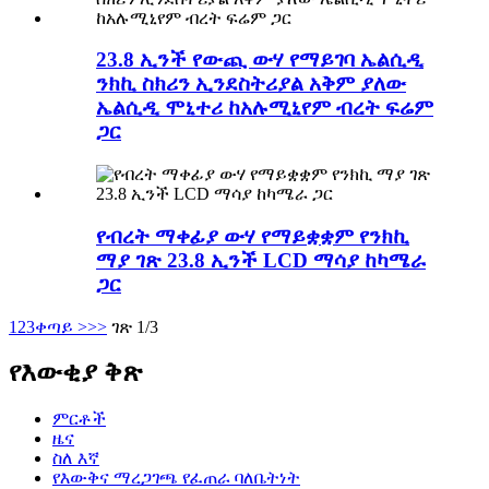
23.8 ኢንች የውጪ ውሃ የማይገባ ኤልሲዲ
ንክኪ ስክሪን ኢንደስትሪያል አቅም ያለው
ኤልሲዲ ሞኒተሪ ከአሉሚኒየም ብረት ፍሬም
ጋር
የብረት ማቀፊያ ውሃ የማይቋቋም የንክኪ
ማያ ገጽ 23.8 ኢንች LCD ማሳያ ከካሜራ
ጋር
1
2
3
ቀጣይ >
>>
ገጽ 1/3
የእውቂያ ቅጽ
ምርቶች
ዜና
ስለ እኛ
የእውቅና ማረጋገጫ የፈጠራ ባለቤትነት