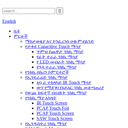
English
ቤት
ምርቶች
ማስታወቂያ እና ኮንፈረንስ ሁሉም-በአንድ
የታቀደ Capacitive Touch ማሳያ
ጥምዝ የጨዋታ ንክኪ ማሳያ
የፊት ተራራ ንክኪ ማሳያ
የ LED መብራት ንክኪ ማሳያ
የኋላ ተራራ ንክኪ ማሳያ
የንክኪ ስክሪን ኮምፒተሮች
የኢንፍራሬድ ንክኪ ማሳያ
አቧራ ተከላካይ IR Touch ማሳያ
ውሃ የማይገባ የአይአር ንክኪ መቆጣጠሪያ
የውጪ ከፍተኛ ብሩህነት ንክኪ ማሳያ
የንክኪ ማያ አካላት
IR Touch Screen
PCAP Touch Foil
PCAP Touch Screen
SAW Touch Screen
የኢንዱስትሪ ንክኪ ማሳያ