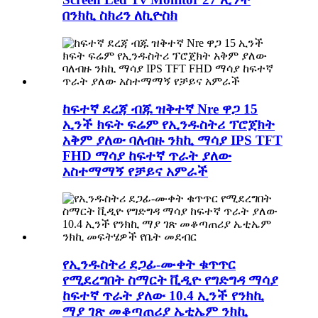
በንክኪ ስክሪን ለኪዮስክ
ከፍተኛ ደረጃ ብጁ ዝቅተኛ Nre ዋጋ 15
ኢንች ክፍት ፍሬም የኢንዱስትሪ ፕሮጀክት
አቅም ያለው ባለብዙ ንክኪ ማሳያ IPS TFT
FHD ማሳያ ከፍተኛ ጥራት ያለው
አስተማማኝ የቻይና አምራች
የኢንዱስትሪ ደጋፊ-ሙቀት ቁጥጥር
የሚደረግበት ስማርት ቪዲዮ የግድግዳ ማሳያ
ከፍተኛ ጥራት ያለው 10.4 ኢንች የንክኪ
ማያ ገጽ መቆጣጠሪያ ኤቲኤም ንክኪ