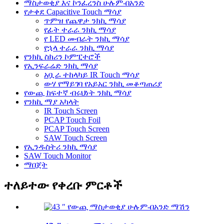
ማስታወቂያ እና ኮንፈረንስ ሁሉም-በአንድ
የታቀደ Capacitive Touch ማሳያ
ጥምዝ የጨዋታ ንክኪ ማሳያ
የፊት ተራራ ንክኪ ማሳያ
የ LED መብራት ንክኪ ማሳያ
የኋላ ተራራ ንክኪ ማሳያ
የንክኪ ስክሪን ኮምፒተሮች
የኢንፍራሬድ ንክኪ ማሳያ
አቧራ ተከላካይ IR Touch ማሳያ
ውሃ የማይገባ የአይአር ንክኪ መቆጣጠሪያ
የውጪ ከፍተኛ ብሩህነት ንክኪ ማሳያ
የንክኪ ማያ አካላት
IR Touch Screen
PCAP Touch Foil
PCAP Touch Screen
SAW Touch Screen
የኢንዱስትሪ ንክኪ ማሳያ
SAW Touch Monitor
ማበጀት
ተለይተው የቀረቡ ምርቶች