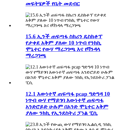
መፍትሄዎች የቤት መደብር
15.6 ኢንች ጠፍጣፋ ስክሪን ዴስክቶፕ
የታቀደ አቅም ያለው 10 ነጥብ የንክኪ
ሞኒተር የውሃ ማረጋገጫ እና የቫንዳላ
ማረጋገጫ
12.1 እውነተኛ ጠፍጣፋ pcap ግድግዳ 10
ነጥብ ውሃ የማይገባ እውነተኛ ጠፍጣፋ
አንድሮይድ ሁሉም በአንድ ሞኒተር አቅም
ያለው ንክኪ የኢንደስትሪ ፓነል ፒሲ