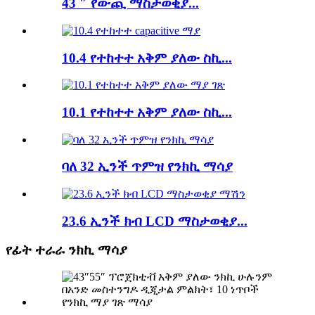
43 ″ የውጪ ማስታወቂያ...
10.4 የተከተተ አቅም ያለው ስኪ...
10.1 የተከተተ አቅም ያለው ስኪ...
ባለ 32 ኢንች ጥምዝ የንክኪ ማሳያ
23.6 ኢንች ክብ LCD ማስታወቂያ...
የፊት ተራራ ንክኪ ማሳያ