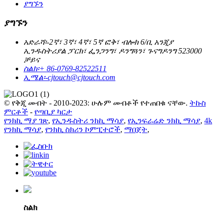
ያግኙን
ያግኙን
አድራሻ፡-
2ኛ፣ 3ኛ፣ 4ኛ፣ 5ኛ ፎቅ፣ ብሎክ 6/ቢ አንጂያ
ኢንዱስትሪያል ፓርክ፣ ፌንጋንግ፣ ዶንግጓን፣ ጉናግዶንግ 523000
ቻይና
ስልክ፡
+ 86-0769-82522511
ኢሜል፡-
cjtouch@cjtouch.com
© የቅጂ መብት - 2010-2023: ሁሉም መብቶች የተጠበቁ ናቸው.
ትኩስ
ምርቶች
-
የጣቢያ ካርታ
የንክኪ ማያ ገጽ
,
የኢንዱስትሪ ንክኪ ማሳያ
,
የኢንፍራሬድ ንክኪ ማሳያ
,
4k
የንክኪ ማሳያ
,
የንክኪ ስክሪን ኮምፒተሮች
,
ማበጀት
,
ስልክ