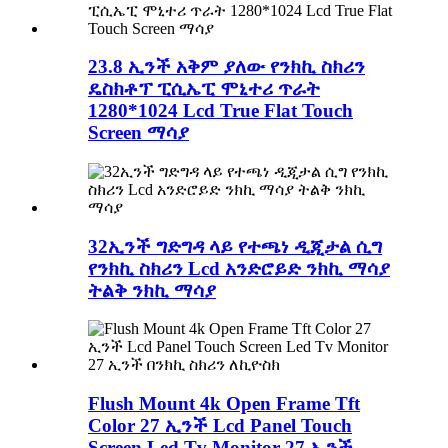
23.8 ኢንች አቅም ያለው የንክኪ ስክሪን
ዴስክቶፕ ፒሲኤፒ ሞኒተሪ ጥራት
1280*1024 Lcd True Flat Touch
Screen ማሳያ
32ኢንች ግድግዳ ላይ የተጫነ ዲጂታል ሲግ
የንክኪ ስክሪን Lcd አንድሮይድ ንክኪ ማሳያ
ትልቅ ንክኪ ማሳያ
Flush Mount 4k Open Frame Tft
Color 27 ኢንች Lcd Panel Touch
Screen Led Tv Monitor 27 ኢንች