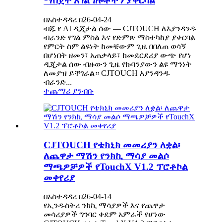
ማበጀት አገልግሎቶችን ያቀርባል
በአስተዳዳሪ በ26-04-24
ብጁ የ AI ዲጂታል ሰው — CJTOUCH ለእያንዳንዱ
ብራንድ የግል ምስል እና የድምጽ ማስተካከያ ያቀርባል
የምርት ስም ልዩነት ከመቼውም ጊዜ በበለጠ ወሳኝ
በሆነበት ዘመን፣ አጠቃላይ፣ ከመደርደሪያ ውጭ የሆነ
ዲጂታል ሰው ብዙውን ጊዜ የኩባንያውን ልዩ ማንነት
ለመያዝ ይቸገራል። CJTOUCH እያንዳንዱ
ብራንድ...
ተጨማሪ ያንብቡ
CJTOUCH የቴክኒክ መመሪያን ለቋል፡
ለጨዋታ ማሽን የንክኪ ማሳያ መልሶ
ማጫዎቻዎች የTouchX V1.2 ፕሮቶኮል
መቀየሪያ
በአስተዳዳሪ በ26-04-14
የኢንዱስትሪ ንክኪ ማሳያዎች እና የጨዋታ
መሳሪያዎች ግንባር ቀደም አምራች የሆነው