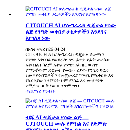
CJTOUCH AI ሆሎግራፊክ ዲጂታል የሰው
ልጅ የንግድ መቀበያ ሁኔታዎችን እንደገና
እየገለጸ ነው
በአስተዳዳሪ በ26-04-24
CJTOUCH AI ሆሎግራፊክ ዲጂታል ሂውማን —
የንግድ አቀባበል የወደፊት ዕጣ ፈንታ የፊት ጠረጴዛ
አቀባበል በዓለም አቀፍ የንግድ አካባቢ ውስጥ
የማንኛውም ድርጅት የመጀመሪያው የንግድ ካርድ
ነው። የጎብኚዎችን የመጀመሪያ ግንዛቤ የሚቀርጽ እና
የኩባንያውን የምርት ስም ምስል እና ሙያዊነት
የሚያንፀባርቅ ነው። ሆኖም ግን፣ ...
ተጨማሪ ያንብቡ
ብጁ AI ዲጂታል የሰው ልጅ —
CJTOUCH ሙሉ የምስል እና የድምጽ