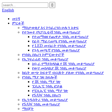
English
መነሻ
ምርቶች
ማስታወቂያ እና ኮንፈረንስ ሁሉን አቀፍ
የተገመተ የካፓሲቲቭ ንክኪ መቆጣጠሪያ
የተጠማዘዘ የጨዋታ ንክኪ መቆጣጠሪያ
የፊት ማፈናጠጫ የንክኪ መቆጣጠሪያ
የ LED መብራት የንክኪ መቆጣጠሪያ
የኋላ መጫኛ የንክኪ መቆጣጠሪያ
የንክኪ ስክሪን ኮምፒውተሮች
የኢንፍራሬድ ንክኪ መቆጣጠሪያ
አቧራ የማይከላከል የ IR ንክኪ መቆጣጠሪያ
የውሃ መከላከያ IR ንክኪ መቆጣጠሪያ
ከቤት ውጭ ከፍተኛ ብሩህነት ያለው የንክኪ መቆጣጠሪያ
የንክኪ ማያ ገጽ ክፍሎች
የ IR ንክኪ ማያ ገጽ
ፒሲኤፒ ንክኪ ፎይል
የፒሲኤፒ ንክኪ ማያ ገጽ
የSAW ንክኪ ስክሪን
የኢንዱስትሪ ንክኪ መቆጣጠሪያ
የSAW ንክኪ መቆጣጠሪያ
ማበጀት