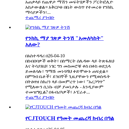
አጠቃላይ የጨዋታ ማሽን መፍትሄዎችን ፖርትፎሊዮ
አስታውቋል። አቅርቦቱ በቤት ውስጥ የተመረቱ የንክኪ
ማሳያዎችን፣...
ተጨማሪ ያንብቡ
የንክኪ ማያ ገጽዎ ትንሽ "አመለካከት"
አለው?
በአስተዳዳሪ በ26-04-10
በስብሰባዎች ወቅት፣ በስማርት ሰሌዳው ላይ ትጽፋለህ
እና ትሳያለህ፣ ነገር ግን መስመሮቹ ቀስ በቀስ ወደኋላ
ይመለሳሉ፣ ግማሹ መነሳሻህ ቀድሞውኑ ጠፍቷል።
በምግብ ቤቶች፣ ደንበኞች ጊዜያቸውን የሚወስዱት
በትዕዛዝ ስክሪን ላይ በመምረጥ ነው፣ “አረጋግጥ”
የሚለውን ሲነኩ ብቻ ያመነታሉ - እንዲያውም
ተመዝግቧል? በፋብሪካዎች፣ ኦፔራቶ...
ተጨማሪ ያንብቡ
የCJTOUCH የዓመት መጨረሻ ክብረ በዓል