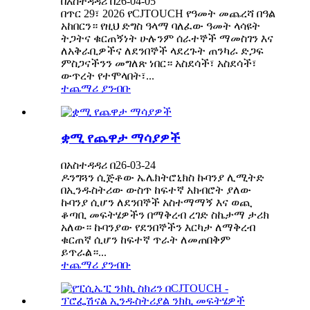
በአስተዳዳሪ በ26-04-05
በጥር 29፣ 2026 የCJTOUCH የዓመት መጨረሻ በዓል
አከበርን። የዚህ ድግስ ዓላማ ባለፈው ዓመት ላሳዩት
ትጋትና ቁርጠኝነት ሁሉንም ሰራተኞች ማመስገን እና
ለአቅራቢዎችና ለደንበኞች ላደረጉት ጠንካራ ድጋፍ
ምስጋናችንን መግለጽ ነበር። አስደሳች፣ አስደሳች፣
ውጥረት የተሞላበት፣...
ተጨማሪ ያንብቡ
ቋሚ የጨዋታ ማሳያዎች
በአስተዳዳሪ በ26-03-24
ዶንግጓን ሲጅቶው ኤሌክትሮኒክስ ኩባንያ ሊሚትድ
በኢንዱስትሪው ውስጥ ከፍተኛ አክብሮት ያለው
ኩባንያ ሲሆን ለደንበኞች አስተማማኝ እና ወጪ
ቆጣቢ መፍትሄዎችን በማቅረብ ረገድ ስኬታማ ታሪክ
አለው። ኩባንያው የደንበኞችን እርካታ ለማቅረብ
ቁርጠኛ ሲሆን ከፍተኛ ጥራት ለመጠበቅም
ይጥራል።...
ተጨማሪ ያንብቡ