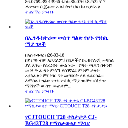
86-0769-39013966 ፋክስ፡86-0769-82522517
ዶንግጓን ሲጄቶው ኤሌክትሮኒክስ ኩባንያ፣ኤል...
ተጨማሪ ያንብቡ
በኢንዱስትሪው ውስጥ ግልጽ የሆኑ የንክኪ
ማያ ገጾች
በአስተዳዳሪ በ26-03-18
በይነገጽ ብቻ አይደለም፤ በሰዎችና በቴክኖሎጂ መካከል
ያለ ጸጥታ የሰፈነበት ውል ነው - የጣት ጫፍን በትንሹ
መንካት ፈጣን ምላሽ ያስገኛል፤ ምንም ቃላት
አያስፈልጉም፣ ነገር ግን መግባባት ላይ ይደርሳል።
ለምሳሌ፣ ግልጽ የሆኑ የንክኪ ማያ ገጾችን በሽያጭ
ማሽኖች ውስጥ መጠቀም...
ተጨማሪ ያንብቡ
የCJTOUCH T28 ተከታታይ CJ-
BG43T28 የማስታወቂያ ማሳያ