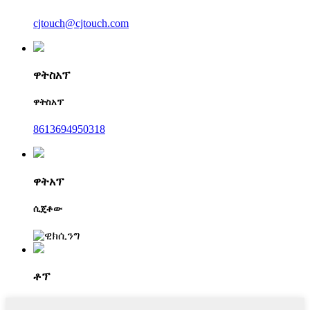
cjtouch@cjtouch.com
ዋትስአፕ
ዋትስአፕ
8613694950318
ዋትአፕ
ሲጄቶው
ቶፕ