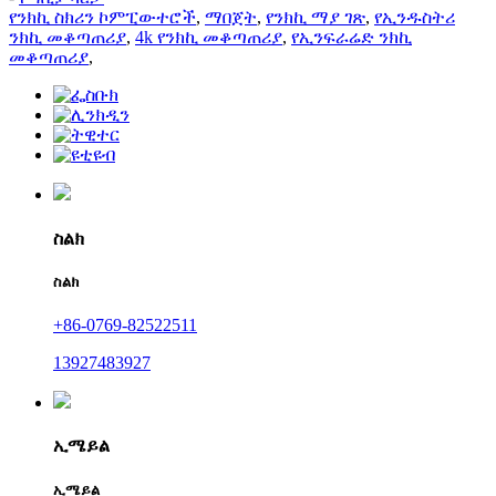
የንክኪ ስክሪን ኮምፒውተሮች
,
ማበጀት
,
የንክኪ ማያ ገጽ
,
የኢንዱስትሪ
ንክኪ መቆጣጠሪያ
,
4k የንክኪ መቆጣጠሪያ
,
የኢንፍራሬድ ንክኪ
መቆጣጠሪያ
,
ስልክ
ስልክ
+86-0769-82522511
13927483927
ኢሜይል
ኢሜይል