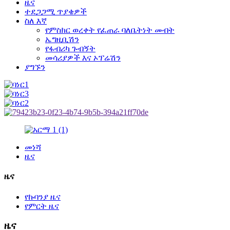
ዜና
ተደጋጋሚ ጥያቄዎች
ስለ እኛ
የምስክር ወረቀት የፈጠራ ባለቤትነት መብት
ኤግዚቢሽን
የፋብሪካ ጉብኝት
መሳሪያዎች እና ኦፕሬሽን
ያግኙን
መነሻ
ዜና
ዜና
የኩባንያ ዜና
የምርት ዜና
ዜና