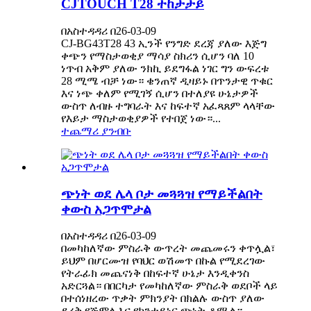
CJTOUCH T28 ተከታታይ
በአስተዳዳሪ በ26-03-09
CJ-BG43T28 43 ኢንች የንግድ ደረጃ ያለው እጅግ
ቀጭን የማስታወቂያ ማሳያ ስክሪን ሲሆን ባለ 10
ነጥብ አቅም ያለው ንክኪ ይደግፋል ነገር ግን ውፍረቱ
28 ሚሜ ብቻ ነው። ቄንጠኛ ዲዛይኑ በጥንታዊ ጥቁር
እና ነጭ ቀለም የሚገኝ ሲሆን በተለያዩ ሁኔታዎች
ውስጥ ለብዙ ተግባራት እና ከፍተኛ አፈጻጸም ላላቸው
የእይታ ማስታወቂያዎች የተበጀ ነው።...
ተጨማሪ ያንብቡ
ጭነት ወደ ሌላ ቦታ መጓጓዝ የማይችልበት
ቀውስ አጋጥሞታል
በአስተዳዳሪ በ26-03-09
በመካከለኛው ምስራቅ ውጥረት መጨመሩን ቀጥሏል፣
ይህም በሆርሙዝ የባህር ወሽመጥ በኩል የሚደረገው
የትራፊክ መጨናነቅ በከፍተኛ ሁኔታ እንዲቀንስ
አድርጓል። በበርካታ የመካከለኛው ምስራቅ ወደቦች ላይ
በተሰነዘረው ጥቃት ምክንያት በክልሉ ውስጥ ያለው
ደረቅ የጅምላ እና የኮንቴይነር ጭነት ቆሟል።