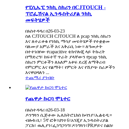
የፒሲኤፒ ንክኪ ስክሪን በCJTOUCH -
ፕሮፌሽናል ኢንዱስትሪያል ንክኪ
መፍትሄዎች
በአስተዳዳሪ በ26-03-23
ስለ CJTOUCH CJTOUCH ለ pcap ንክኪ ስክሪን
እና ለተራቀቁ የንክኪ ማሳያ መፍትሄዎች የተቋቋመ
ባለሙያ አምራች እና አቅራቢ ነው። ለዓመታት
በተተነበየው የcapacitive ቴክኖሎጂ ላይ ትኩረት
በማድረግ፣ ከፍተኛ ጥራት ያላቸውን የpcap ንክኪ
ስክሪን ምርቶችን ለአለም አቀፍ ደረጃ ለማቅረብ
የምርምር እና የልማት፣ የምርት እና የሽያጭ ስራዎችን
እናዋህዳለን ...
ተጨማሪ ያንብቡ
የጨዋታ ኩርባ ሞኒተር
በአስተዳዳሪ በ26-03-18
ዶንግጓን ሲጅቶው ኤሌክትሮኒክስ ኩባንያ፣ኤልቲዲ።
ብሎክ ቢ፣ 5ኛ ፎቅ፣ህንፃ 6፣አንጂያ ኢንዱስትሪያል
ፓርክ፣ ዉሊያን፣ፌንግጋንግ፣ዶንግጓን፣PRቻይና ስልክ፡