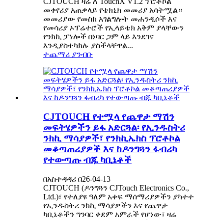
CJTOUCH ዛሬ ለ TouchX V1.2 ፕሮቶኮል
መቀየሪያ አጠቃላይ የቴክኒክ መመሪያ አሳትሟል።
መመሪያው የመስክ አገልግሎት መሐንዲሶች እና
የመሳሪያ ኦፕሬተሮች የኢላይቴክ አቅም ያላቸውን
የንክኪ ፓነሎች በነባር ጋም ላይ እንደገና
እንዲያስተካክሉ ያስችላቸዋል...
ተጨማሪ ያንብቡ
CJTOUCH የተሟላ የጨዋታ ማሽን
መፍትሄዎችን ይፋ አድርጓል፡ የኢንዱስትሪ
ንክኪ ማሳያዎች፣ የንክኪኤክስ ፕሮቶኮል
መቆጣጠሪያዎች እና ከዶንግጓን ፋብሪካ
የተውጣጡ ብጁ ካቢኔቶች
በአስተዳዳሪ በ26-04-13
CJTOUCH (ዶንግጓን CJTouch Electronics Co.,
Ltd.)፣ የተለያዩ ዓለም አቀፍ ማሰማሪያዎችን ያካተተ
የኢንዱስትሪ ንክኪ ማሳያዎችን እና የጨዋታ
ካቢኔቶችን ግንባር ቀደም አምራች የሆነው፣ ዛሬ