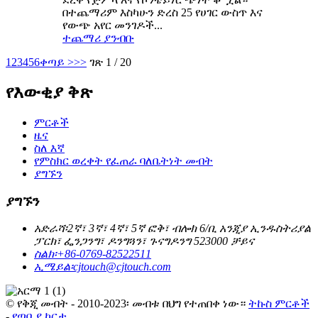
በተጨማሪም እስካሁን ድረስ 25 የሀገር ውስጥ እና
የውጭ አየር መንገዶች...
ተጨማሪ ያንብቡ
1
2
3
4
5
6
ቀጣይ >
>>
ገጽ 1 / 20
የእውቂያ ቅጽ
ምርቶች
ዜና
ስለ እኛ
የምስክር ወረቀት የፈጠራ ባለቤትነት መብት
ያግኙን
ያግኙን
አድራሻ፡
2ኛ፣ 3ኛ፣ 4ኛ፣ 5ኛ ፎቅ፣ ብሎክ 6/ቢ አንጂያ ኢንዱስትሪያል
ፓርክ፣ ፌንጋንግ፣ ዶንግጓን፣ ጉናግዶንግ 523000 ቻይና
ስልክ፡
+86-0769-82522511
ኢሜይል፡
cjtouch@cjtouch.com
© የቅጂ መብት - 2010-2023፡ መብቱ በህግ የተጠበቀ ነው።
ትኩስ ምርቶች
-
የጣቢያ ካርታ