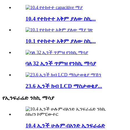
10.4 የተከተተ አቅም ያለው ስኪ...
10.1 የተከተተ አቅም ያለው ስኪ...
ባለ 32 ኢንች ጥምዝ የንክኪ ማሳያ
23.6 ኢንች ክብ LCD ማስታወቂያ...
የኢንፍራሬድ ንክኪ ማሳያ
10.4 ኢንች ሁሉም-በአንድ ኢንፍራሬድ