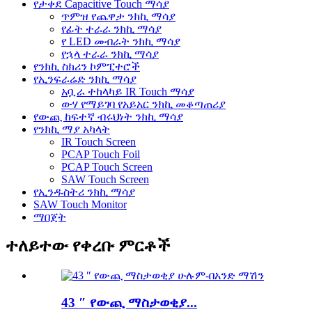
የታቀደ Capacitive Touch ማሳያ
ጥምዝ የጨዋታ ንክኪ ማሳያ
የፊት ተራራ ንክኪ ማሳያ
የ LED መብራት ንክኪ ማሳያ
የኋላ ተራራ ንክኪ ማሳያ
የንክኪ ስክሪን ኮምፒተሮች
የኢንፍራሬድ ንክኪ ማሳያ
አቧራ ተከላካይ IR Touch ማሳያ
ውሃ የማይገባ የአይአር ንክኪ መቆጣጠሪያ
የውጪ ከፍተኛ ብሩህነት ንክኪ ማሳያ
የንክኪ ማያ አካላት
IR Touch Screen
PCAP Touch Foil
PCAP Touch Screen
SAW Touch Screen
የኢንዱስትሪ ንክኪ ማሳያ
SAW Touch Monitor
ማበጀት
ተለይተው የቀረቡ ምርቶች
43 ″ የውጪ ማስታወቂያ...