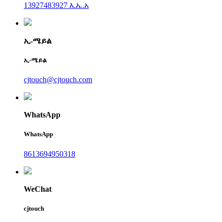
13927483927 እ.ኤ.አ
ኢ-ሜይል
ኢ-ሜይል
cjtouch@cjtouch.com
WhatsApp
WhatsApp
8613694950318
WeChat
cjtouch