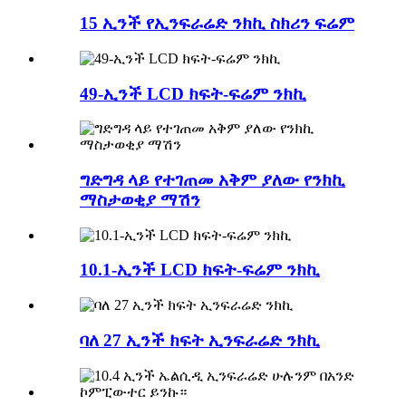
15 ኢንች የኢንፍራሬድ ንክኪ ስክሪን ፍሬም
49-ኢንች LCD ክፍት-ፍሬም ንክኪ
ግድግዳ ላይ የተገጠመ አቅም ያለው የንክኪ
ማስታወቂያ ማሽን
10.1-ኢንች LCD ክፍት-ፍሬም ንክኪ
ባለ 27 ኢንች ክፍት ኢንፍራሬድ ንክኪ