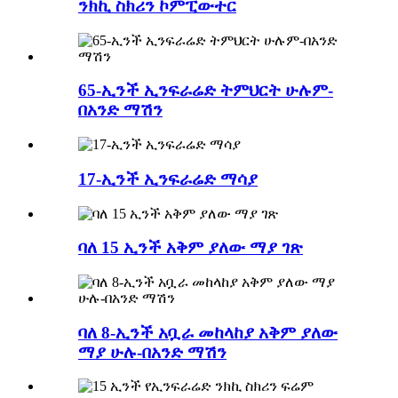
ንክኪ ስክሪን ኮምፒውተር
65-ኢንች ኢንፍራሬድ ትምህርት ሁሉም-
በአንድ ማሽን
17-ኢንች ኢንፍራሬድ ማሳያ
ባለ 15 ኢንች አቅም ያለው ማያ ገጽ
ባለ 8-ኢንች አቧራ መከላከያ አቅም ያለው
ማያ ሁሉ-በአንድ ማሽን