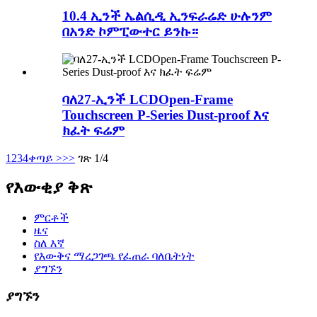
10.4 ኢንች ኤልሲዲ ኢንፍራሬድ ሁሉንም
በአንድ ኮምፒውተር ይንኩ።
ባለ27-ኢንች LCDOpen-Frame
Touchscreen P-Series Dust-proof እና
ክፈት ፍሬም
1
2
3
4
ቀጣይ >
>>
ገጽ 1/4
የእውቂያ ቅጽ
ምርቶች
ዜና
ስለ እኛ
የእውቅና ማረጋገጫ የፈጠራ ባለቤትነት
ያግኙን
ያግኙን