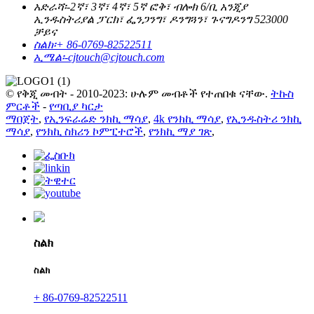
አድራሻ፡-
2ኛ፣ 3ኛ፣ 4ኛ፣ 5ኛ ፎቅ፣ ብሎክ 6/ቢ አንጂያ
ኢንዱስትሪያል ፓርክ፣ ፌንጋንግ፣ ዶንግጓን፣ ጉናግዶንግ 523000
ቻይና
ስልክ፡
+ 86-0769-82522511
ኢሜል፡-
cjtouch@cjtouch.com
© የቅጂ መብት - 2010-2023: ሁሉም መብቶች የተጠበቁ ናቸው.
ትኩስ
ምርቶች
-
የጣቢያ ካርታ
ማበጀት
,
የኢንፍራሬድ ንክኪ ማሳያ
,
4k የንክኪ ማሳያ
,
የኢንዱስትሪ ንክኪ
ማሳያ
,
የንክኪ ስክሪን ኮምፒተሮች
,
የንክኪ ማያ ገጽ
,
ስልክ
ስልክ
+ 86-0769-82522511