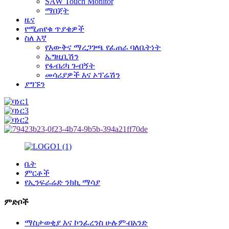
SAW Touch Monitor
ማበጀት
ዜና
የሚጠየቁ ጥያቄዎች
ስለ እኛ
የእውቅና ማረጋገጫ የፈጠራ ባለቤትነት
ኤግዚቢሽን
የፋብሪካ ጉብኝት
መሳሪያዎች እና ኦፕሬሽን
ያግኙን
ቤት
ምርቶች
የኢንፍራሬድ ንክኪ ማሳያ
ምድቦች
ማስታወቂያ እና ኮንፈረንስ ሁሉም-በአንድ