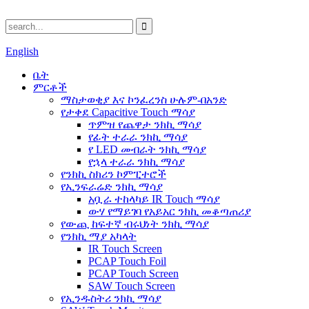
English
ቤት
ምርቶች
ማስታወቂያ እና ኮንፈረንስ ሁሉም-በአንድ
የታቀደ Capacitive Touch ማሳያ
ጥምዝ የጨዋታ ንክኪ ማሳያ
የፊት ተራራ ንክኪ ማሳያ
የ LED መብራት ንክኪ ማሳያ
የኋላ ተራራ ንክኪ ማሳያ
የንክኪ ስክሪን ኮምፒተሮች
የኢንፍራሬድ ንክኪ ማሳያ
አቧራ ተከላካይ IR Touch ማሳያ
ውሃ የማይገባ የአይአር ንክኪ መቆጣጠሪያ
የውጪ ከፍተኛ ብሩህነት ንክኪ ማሳያ
የንክኪ ማያ አካላት
IR Touch Screen
PCAP Touch Foil
PCAP Touch Screen
SAW Touch Screen
የኢንዱስትሪ ንክኪ ማሳያ