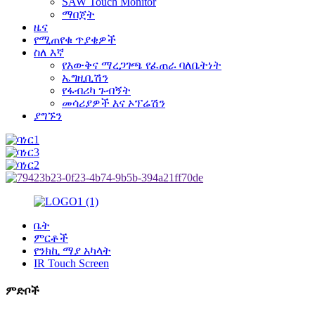
SAW Touch Monitor
ማበጀት
ዜና
የሚጠየቁ ጥያቄዎች
ስለ እኛ
የእውቅና ማረጋገጫ የፈጠራ ባለቤትነት
ኤግዚቢሽን
የፋብሪካ ጉብኝት
መሳሪያዎች እና ኦፕሬሽን
ያግኙን
ቤት
ምርቶች
የንክኪ ማያ አካላት
IR Touch Screen
ምድቦች