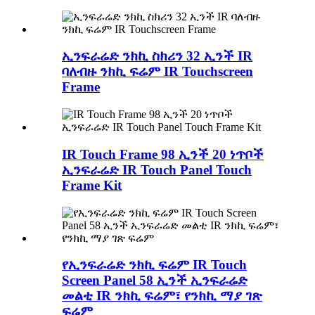
ኢንፍራሬድ ንክኪ ስክሪን 32 ኢንች IR
ባለብዙ ንክኪ ፍሬም IR Touchscreen
Frame
IR Touch Frame 98 ኢንች 20 ነጥቦች
ኢንፍራሬድ IR Touch Panel Touch
Frame Kit
የኢንፍራሬድ ንክኪ ፍሬም IR Touch
Screen Panel 58 ኢንች ኢንፍራሬድ
መልቲ IR ንክኪ ፍሬም፣ የንክኪ ማያ ገጽ
ፍሬም