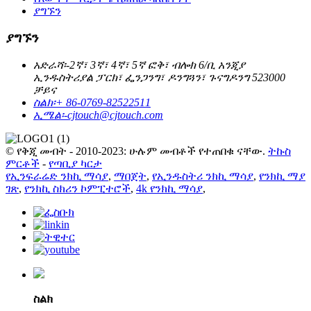
ያግኙን
ያግኙን
አድራሻ፡-
2ኛ፣ 3ኛ፣ 4ኛ፣ 5ኛ ፎቅ፣ ብሎክ 6/ቢ አንጂያ
ኢንዱስትሪያል ፓርክ፣ ፌንጋንግ፣ ዶንግጓን፣ ጉናግዶንግ 523000
ቻይና
ስልክ፡
+ 86-0769-82522511
ኢሜል፡-
cjtouch@cjtouch.com
© የቅጂ መብት - 2010-2023: ሁሉም መብቶች የተጠበቁ ናቸው.
ትኩስ
ምርቶች
-
የጣቢያ ካርታ
የኢንፍራሬድ ንክኪ ማሳያ
,
ማበጀት
,
የኢንዱስትሪ ንክኪ ማሳያ
,
የንክኪ ማያ
ገጽ
,
የንክኪ ስክሪን ኮምፒተሮች
,
4k የንክኪ ማሳያ
,
ስልክ