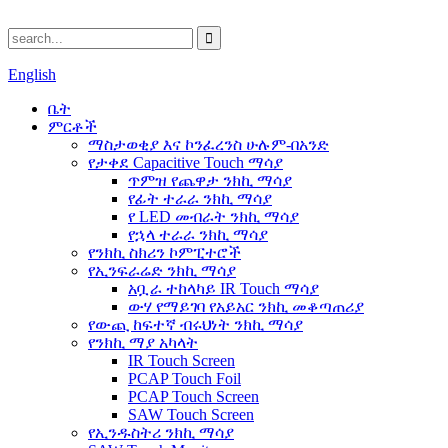
English
ቤት
ምርቶች
ማስታወቂያ እና ኮንፈረንስ ሁሉም-በአንድ
የታቀደ Capacitive Touch ማሳያ
ጥምዝ የጨዋታ ንክኪ ማሳያ
የፊት ተራራ ንክኪ ማሳያ
የ LED መብራት ንክኪ ማሳያ
የኋላ ተራራ ንክኪ ማሳያ
የንክኪ ስክሪን ኮምፒተሮች
የኢንፍራሬድ ንክኪ ማሳያ
አቧራ ተከላካይ IR Touch ማሳያ
ውሃ የማይገባ የአይአር ንክኪ መቆጣጠሪያ
የውጪ ከፍተኛ ብሩህነት ንክኪ ማሳያ
የንክኪ ማያ አካላት
IR Touch Screen
PCAP Touch Foil
PCAP Touch Screen
SAW Touch Screen
የኢንዱስትሪ ንክኪ ማሳያ