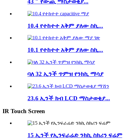
43 ″ የውጪ ማስታወቂያ...
10.4 የተከተተ አቅም ያለው ስኪ...
10.1 የተከተተ አቅም ያለው ስኪ...
ባለ 32 ኢንች ጥምዝ የንክኪ ማሳያ
23.6 ኢንች ክብ LCD ማስታወቂያ...
IR Touch Screen
15 ኢንች የኢንፍራሬድ ንክኪ ስክሪን ፍሬም