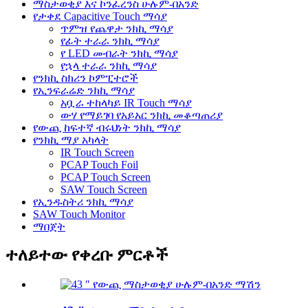
ማስታወቂያ እና ኮንፈረንስ ሁሉም-በአንድ
የታቀደ Capacitive Touch ማሳያ
ጥምዝ የጨዋታ ንክኪ ማሳያ
የፊት ተራራ ንክኪ ማሳያ
የ LED መብራት ንክኪ ማሳያ
የኋላ ተራራ ንክኪ ማሳያ
የንክኪ ስክሪን ኮምፒተሮች
የኢንፍራሬድ ንክኪ ማሳያ
አቧራ ተከላካይ IR Touch ማሳያ
ውሃ የማይገባ የአይአር ንክኪ መቆጣጠሪያ
የውጪ ከፍተኛ ብሩህነት ንክኪ ማሳያ
የንክኪ ማያ አካላት
IR Touch Screen
PCAP Touch Foil
PCAP Touch Screen
SAW Touch Screen
የኢንዱስትሪ ንክኪ ማሳያ
SAW Touch Monitor
ማበጀት
ተለይተው የቀረቡ ምርቶች