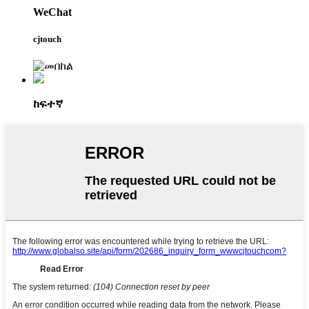
WeChat
cjtouch
ከፍተኛ