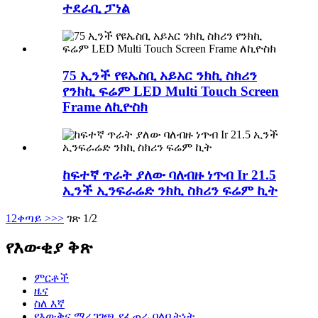
ተደራቢ ፓነል
75 ኢንች የዩኤስቢ አይአር ንክኪ ስክሪን
የንክኪ ፍሬም LED Multi Touch Screen
Frame ለኪዮስክ
ከፍተኛ ጥራት ያለው ባለብዙ ነጥብ Ir 21.5
ኢንች ኢንፍራሬድ ንክኪ ስክሪን ፍሬም ኪት
1
2
ቀጣይ >
>>
ገጽ 1/2
የእውቂያ ቅጽ
ምርቶች
ዜና
ስለ እኛ
የእውቅና ማረጋገጫ የፈጠራ ባለቤትነት