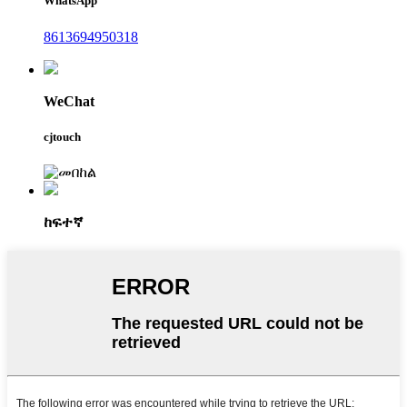
WhatsApp
8613694950318
WeChat
cjtouch
ከፍተኛ