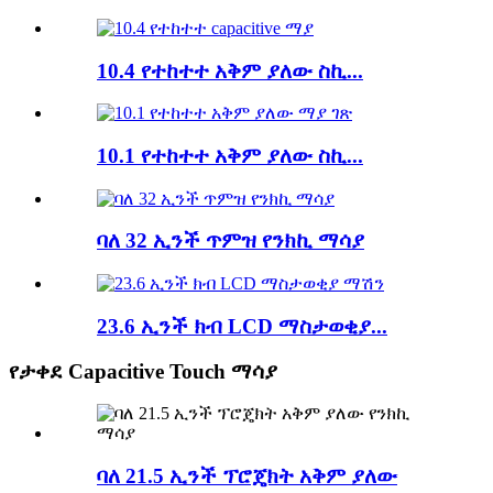
10.4 የተከተተ አቅም ያለው ስኪ...
10.1 የተከተተ አቅም ያለው ስኪ...
ባለ 32 ኢንች ጥምዝ የንክኪ ማሳያ
23.6 ኢንች ክብ LCD ማስታወቂያ...
የታቀደ Capacitive Touch ማሳያ
ባለ 21.5 ኢንች ፕሮጄክት አቅም ያለው