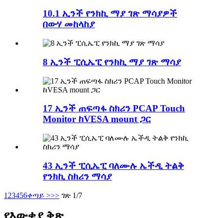
10.1 ኢንች የንክኪ ማያ ገጽ ማሳያዎች
በውሃ መከላከያ
8 ኢንች ፒሲኤፒ የንክኪ ማያ ገጽ ማሳያ
17 ኢንች ጠፍጣፋ ስክሪን PCAP Touch
Monitor ከVESA mount ጋር
43 ኢንች ፒሲኤፒ ባለሙሉ ኤችዲ ትልቅ
የንክኪ ስክሪን ማሳያ
1
2
3
4
5
6
ቀጣይ >
>>
ገጽ 1/7
የእውቂያ ቅጽ