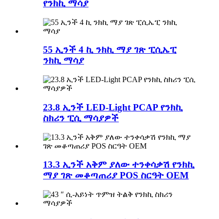
የንክኪ ማሳያ
55 ኢንች 4 ኪ ንክኪ ማያ ገጽ ፒሲኤፒ
ንክኪ ማሳያ
23.8 ኢንች LED-Light PCAP የንክኪ
ስክሪን ፒሲ ማሳያዎች
13.3 ኢንች አቅም ያለው ተንቀሳቃሽ የንክኪ
ማያ ገጽ መቆጣጠሪያ POS ስርዓት OEM