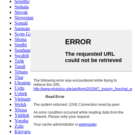
Sesotho
Sinhala
Slovak
Slovenian
Somali
Samoan
Scots Gaelic
Shona
Sindhi
Sundanese
Swahili
Tajik
Tamil
Telugu
Thai
Ukrainian
Urdu
Uzbek
Vietnamese
Welsh
Xhosa
Yiddish
Yoruba
Zulu
Kinyarwanda