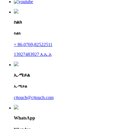
ስልክ
ስልክ
+ 86-0769-82522511
13927483927 እ.ኤ.አ
ኢ-ሜይል
ኢ-ሜይል
cjtouch@cjtouch.com
WhatsApp