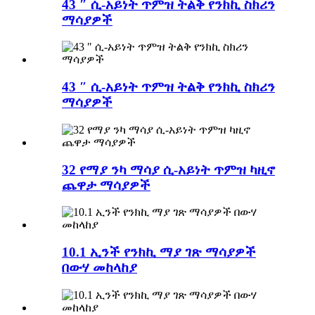
43 ″ ሲ-አይነት ጥምዝ ትልቅ የንክኪ ስክሪን
ማሳያዎች
43 ″ ሲ-አይነት ጥምዝ ትልቅ የንክኪ ስክሪን
ማሳያዎች
32 የማያ ንካ ማሳያ ሲ-አይነት ጥምዝ ካዚኖ
ጨዋታ ማሳያዎች
10.1 ኢንች የንክኪ ማያ ገጽ ማሳያዎች
በውሃ መከላከያ