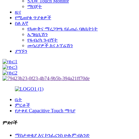
SAW Touch Monitor
ማበጀት
ዜና
የሚጠየቁ ጥያቄዎች
ስለ እኛ
የእውቅና ማረጋገጫ የፈጠራ ባለቤትነት
ኤግዚቢሽን
የፋብሪካ ጉብኝት
መሳሪያዎች እና ኦፕሬሽን
ያግኙን
ቤት
ምርቶች
የታቀደ Capacitive Touch ማሳያ
ምድቦች
ማስታወቂያ እና ኮንፈረንስ ሁሉም-በአንድ