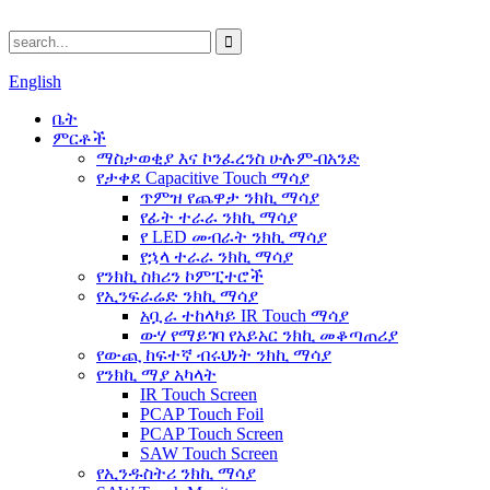
English
ቤት
ምርቶች
ማስታወቂያ እና ኮንፈረንስ ሁሉም-በአንድ
የታቀደ Capacitive Touch ማሳያ
ጥምዝ የጨዋታ ንክኪ ማሳያ
የፊት ተራራ ንክኪ ማሳያ
የ LED መብራት ንክኪ ማሳያ
የኋላ ተራራ ንክኪ ማሳያ
የንክኪ ስክሪን ኮምፒተሮች
የኢንፍራሬድ ንክኪ ማሳያ
አቧራ ተከላካይ IR Touch ማሳያ
ውሃ የማይገባ የአይአር ንክኪ መቆጣጠሪያ
የውጪ ከፍተኛ ብሩህነት ንክኪ ማሳያ
የንክኪ ማያ አካላት
IR Touch Screen
PCAP Touch Foil
PCAP Touch Screen
SAW Touch Screen
የኢንዱስትሪ ንክኪ ማሳያ