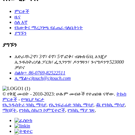
ምርቶች
ዜና
ስለ እኛ
የእውቅና ማረጋገጫ የፈጠራ ባለቤትነት
ያግኙን
ያግኙን
አድራሻ፡-
2ኛ፣ 3ኛ፣ 4ኛ፣ 5ኛ ፎቅ፣ ብሎክ 6/ቢ አንጂያ
ኢንዱስትሪያል ፓርክ፣ ፌንጋንግ፣ ዶንግጓን፣ ጉናግዶንግ 523000
ቻይና
ስልክ፡
+ 86-0769-82522511
ኢሜል፡-
cjtouch@cjtouch.com
© የቅጂ መብት - 2010-2023: ሁሉም መብቶች የተጠበቁ ናቸው.
ትኩስ
ምርቶች
-
የጣቢያ ካርታ
የኢንዱስትሪ ንክኪ ማሳያ
,
የኢንፍራሬድ ንክኪ ማሳያ
,
4k የንክኪ ማሳያ
,
ማበጀት
,
የንክኪ ስክሪን ኮምፒተሮች
,
የንክኪ ማያ ገጽ
,