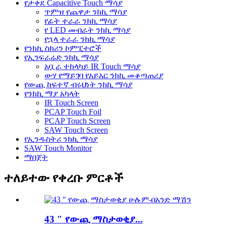
የታቀደ Capacitive Touch ማሳያ
ጥምዝ የጨዋታ ንክኪ ማሳያ
የፊት ተራራ ንክኪ ማሳያ
የ LED መብራት ንክኪ ማሳያ
የኋላ ተራራ ንክኪ ማሳያ
የንክኪ ስክሪን ኮምፒተሮች
የኢንፍራሬድ ንክኪ ማሳያ
አቧራ ተከላካይ IR Touch ማሳያ
ውሃ የማይገባ የአይአር ንክኪ መቆጣጠሪያ
የውጪ ከፍተኛ ብሩህነት ንክኪ ማሳያ
የንክኪ ማያ አካላት
IR Touch Screen
PCAP Touch Foil
PCAP Touch Screen
SAW Touch Screen
የኢንዱስትሪ ንክኪ ማሳያ
SAW Touch Monitor
ማበጀት
ተለይተው የቀረቡ ምርቶች
43 ″ የውጪ ማስታወቂያ...