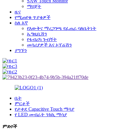
SAW Touch Monitor
ማበጀት
ዜና
የሚጠየቁ ጥያቄዎች
ስለ እኛ
የእውቅና ማረጋገጫ የፈጠራ ባለቤትነት
ኤግዚቢሽን
የፋብሪካ ጉብኝት
መሳሪያዎች እና ኦፕሬሽን
ያግኙን
ቤት
ምርቶች
የታቀደ Capacitive Touch ማሳያ
የ LED መብራት ንክኪ ማሳያ
ምድቦች