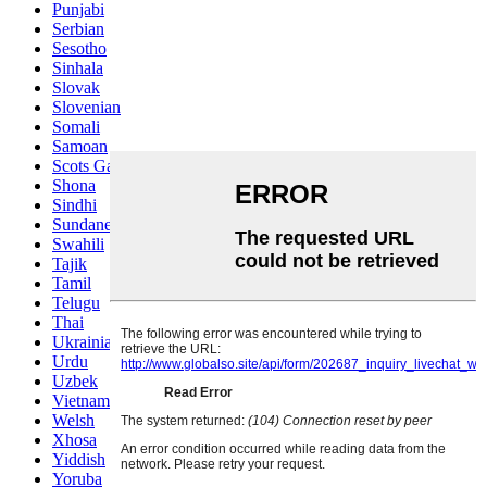
Punjabi
Serbian
Sesotho
Sinhala
Slovak
Slovenian
Somali
Samoan
Scots Gaelic
Shona
Sindhi
Sundanese
Swahili
Tajik
Tamil
Telugu
Thai
Ukrainian
Urdu
Uzbek
Vietnamese
Welsh
Xhosa
Yiddish
Yoruba