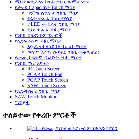
ማስታወቂያ እና ኮንፈረንስ ሁሉም-በአንድ
የታቀደ Capacitive Touch ማሳያ
ጥምዝ የጨዋታ ንክኪ ማሳያ
የፊት ተራራ ንክኪ ማሳያ
የ LED መብራት ንክኪ ማሳያ
የኋላ ተራራ ንክኪ ማሳያ
የንክኪ ስክሪን ኮምፒተሮች
የኢንፍራሬድ ንክኪ ማሳያ
አቧራ ተከላካይ IR Touch ማሳያ
ውሃ የማይገባ የአይአር ንክኪ መቆጣጠሪያ
የውጪ ከፍተኛ ብሩህነት ንክኪ ማሳያ
የንክኪ ማያ አካላት
IR Touch Screen
PCAP Touch Foil
PCAP Touch Screen
SAW Touch Screen
የኢንዱስትሪ ንክኪ ማሳያ
SAW Touch Monitor
ማበጀት
ተለይተው የቀረቡ ምርቶች