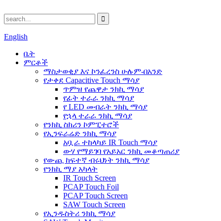
English
ቤት
ምርቶች
ማስታወቂያ እና ኮንፈረንስ ሁሉም-በአንድ
የታቀደ Capacitive Touch ማሳያ
ጥምዝ የጨዋታ ንክኪ ማሳያ
የፊት ተራራ ንክኪ ማሳያ
የ LED መብራት ንክኪ ማሳያ
የኋላ ተራራ ንክኪ ማሳያ
የንክኪ ስክሪን ኮምፒተሮች
የኢንፍራሬድ ንክኪ ማሳያ
አቧራ ተከላካይ IR Touch ማሳያ
ውሃ የማይገባ የአይአር ንክኪ መቆጣጠሪያ
የውጪ ከፍተኛ ብሩህነት ንክኪ ማሳያ
የንክኪ ማያ አካላት
IR Touch Screen
PCAP Touch Foil
PCAP Touch Screen
SAW Touch Screen
የኢንዱስትሪ ንክኪ ማሳያ