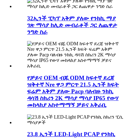
32ኢንች ፒካፕ አቅም ያለው የንክኪ ማያ
ገጽ ማሳያ ከሊድ መብራቶች ጋር ለጨዋታ
ንግድ ስራ
የቻይና OEM ብጁ ODM ከፍተኛ ደረጃ
ዝቅተኛ Nre ዋጋ ምርጥ 21.5 ኢንች ክፍት
ፍሬም አቅም ያለው Pacp ባለብዙ ንክኪ
ዳሳሽ ስክሪን 2K ማሳያ ማሳያ IP65 የውሃ
መከላከያ አስተማማኝ ቻይና አቅራቢ
23.8 ኢንች LED-Light PCAP የንክኪ