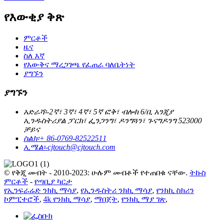
የእውቂያ ቅጽ
ምርቶች
ዜና
ስለ እኛ
የእውቅና ማረጋገጫ የፈጠራ ባለቤትነት
ያግኙን
ያግኙን
አድራሻ፡-
2ኛ፣ 3ኛ፣ 4ኛ፣ 5ኛ ፎቅ፣ ብሎክ 6/ቢ አንጂያ
ኢንዱስትሪያል ፓርክ፣ ፌንጋንግ፣ ዶንግጓን፣ ጉናግዶንግ 523000
ቻይና
ስልክ፡
+ 86-0769-82522511
ኢሜል፡-
cjtouch@cjtouch.com
© የቅጂ መብት - 2010-2023: ሁሉም መብቶች የተጠበቁ ናቸው.
ትኩስ
ምርቶች
-
የጣቢያ ካርታ
የኢንፍራሬድ ንክኪ ማሳያ
,
የኢንዱስትሪ ንክኪ ማሳያ
,
የንክኪ ስክሪን
ኮምፒተሮች
,
4k የንክኪ ማሳያ
,
ማበጀት
,
የንክኪ ማያ ገጽ
,