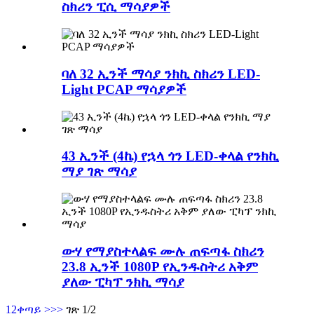
ስክሪን ፒሲ ማሳያዎች
ባለ 32 ኢንች ማሳያ ንክኪ ስክሪን LED-
Light PCAP ማሳያዎች
43 ኢንች (4ኬ) የኋላ ጎን LED-ቀላል የንክኪ
ማያ ገጽ ማሳያ
ውሃ የማያስተላልፍ ሙሉ ጠፍጣፋ ስክሪን
23.8 ኢንች 1080P የኢንዱስትሪ አቅም
ያለው ፒካፕ ንክኪ ማሳያ
1
2
ቀጣይ >
>>
ገጽ 1/2