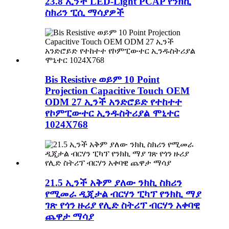
23.8 ኢንች LED-Light PCAP የንክኪ
ስክሪን ፒሲ ማሳያዎች
Bis Resistive ወይም 10 Point
Projection Capacitive Touch OEM
ODM 27 ኢንች አንድሮይድ የተከተተ
የኮምፒውተር ኢንዱስትሪያል ሞኒተር
1024X768
21.5 ኢንች አቅም ያለው ንክኪ ስክሪን
የሚመራ ዲጂታል ብርሃን ፒካፕ የንክኪ ማያ
ገጽ የጎን ዙሪያ የሊድ ስትሪፕ ብርሃን አቀባዊ
ጨዋታ ማሳያ