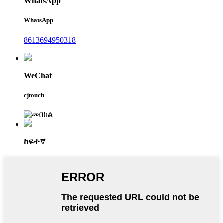
WhatsApp
WhatsApp
8613694950318
WeChat
cjtouch
ከፍተኛ