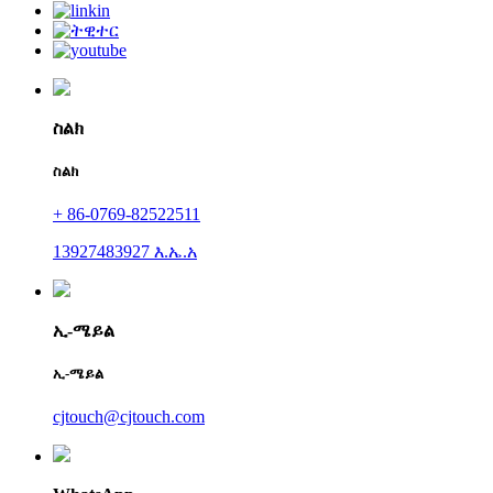
ስልክ
ስልክ
+ 86-0769-82522511
13927483927 እ.ኤ.አ
ኢ-ሜይል
ኢ-ሜይል
cjtouch@cjtouch.com