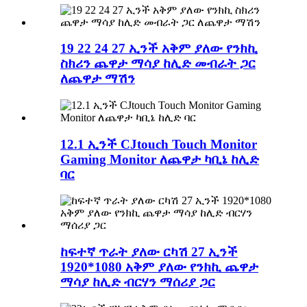
19 22 24 27 ኢንች አቅም ያለው የንክኪ
ስክሪን ጨዋታ ማሳያ ከሊድ መብራት ጋር
ለጨዋታ ማሽን
12.1 ኢንች CJtouch Touch Monitor
Gaming Monitor ለጨዋታ ካቢኔ ከሊድ
ባር
ከፍተኛ ጥራት ያለው ርካሽ 27 ኢንች
1920*1080 አቅም ያለው የንክኪ ጨዋታ
ማሳያ ከሊድ ብርሃን ማሰሪያ ጋር