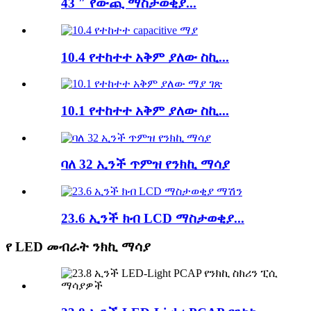
43 ″ የውጪ ማስታወቂያ...
10.4 የተከተተ አቅም ያለው ስኪ...
10.1 የተከተተ አቅም ያለው ስኪ...
ባለ 32 ኢንች ጥምዝ የንክኪ ማሳያ
23.6 ኢንች ክብ LCD ማስታወቂያ...
የ LED መብራት ንክኪ ማሳያ