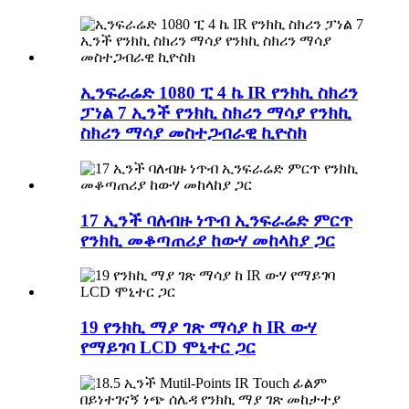
ኢንፍራሬድ 1080 ፒ 4 ኬ IR የንክኪ ስክሪን
ፓነል 7 ኢንች የንክኪ ስክሪን ማሳያ የንክኪ
ስክሪን ማሳያ መስተጋብራዊ ኪዮስክ
17 ኢንች ባለብዙ ነጥብ ኢንፍራሬድ ምርጥ
የንክኪ መቆጣጠሪያ ከውሃ መከላከያ ጋር
19 የንክኪ ማያ ገጽ ማሳያ ከ IR ውሃ
የማይገባ LCD ሞኒተር ጋር