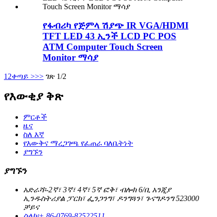
የፋብሪካ የጅምላ ሽያጭ IR VGA/HDMI
TFT LED 43 ኢንች LCD PC POS
ATM Computer Touch Screen
Monitor ማሳያ
1
2
ቀጣይ >
>>
ገጽ 1/2
የእውቂያ ቅጽ
ምርቶች
ዜና
ስለ እኛ
የእውቅና ማረጋገጫ የፈጠራ ባለቤትነት
ያግኙን
ያግኙን
አድራሻ፡-
2ኛ፣ 3ኛ፣ 4ኛ፣ 5ኛ ፎቅ፣ ብሎክ 6/ቢ አንጂያ
ኢንዱስትሪያል ፓርክ፣ ፌንጋንግ፣ ዶንግጓን፣ ጉናግዶንግ 523000
ቻይና
ስልክ፡
+ 86-0769-82522511