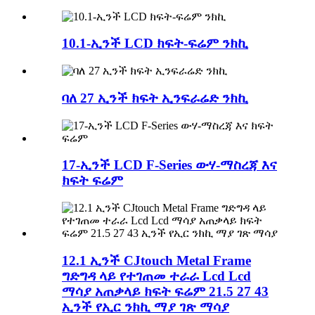
10.1-ኢንች LCD ክፍት-ፍሬም ንክኪ
ባለ 27 ኢንች ክፍት ኢንፍራሬድ ንክኪ
17-ኢንች LCD F-Series ውሃ-ማስረጃ እና
ክፍት ፍሬም
12.1 ኢንች CJtouch Metal Frame
ግድግዳ ላይ የተገጠመ ተራራ Lcd Lcd
ማሳያ አጠቃላይ ክፍት ፍሬም 21.5 27 43
ኢንች የኢር ንክኪ ማያ ገጽ ማሳያ