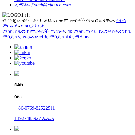
ኢሜል፡-
cjtouch@cjtouch.com
© የቅጂ መብት - 2010-2023: ሁሉም መብቶች የተጠበቁ ናቸው.
ትኩስ
ምርቶች
-
የጣቢያ ካርታ
የንክኪ ስክሪን ኮምፒተሮች
,
ማበጀት
,
4k የንክኪ ማሳያ
,
የኢንዱስትሪ ንክኪ
ማሳያ
,
የኢንፍራሬድ ንክኪ ማሳያ
,
የንክኪ ማያ ገጽ
,
ስልክ
ስልክ
+ 86-0769-82522511
13927483927 እ.ኤ.አ