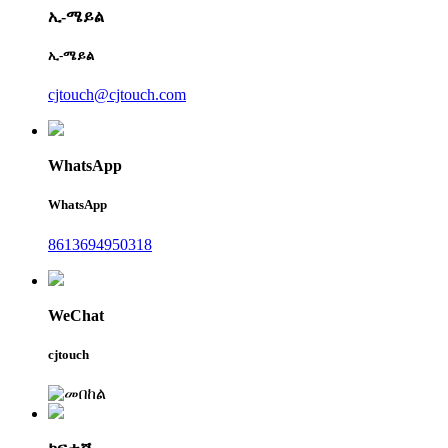
ኢ-ሜይል
ኢ-ሜይል
cjtouch@cjtouch.com
WhatsApp
WhatsApp
8613694950318
WeChat
cjtouch