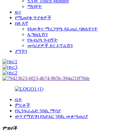
SAW Touch Monitor
ማበጀት
ዜና
የሚጠየቁ ጥያቄዎች
ስለ እኛ
የእውቅና ማረጋገጫ የፈጠራ ባለቤትነት
ኤግዚቢሽን
የፋብሪካ ጉብኝት
መሳሪያዎች እና ኦፕሬሽን
ያግኙን
ቤት
ምርቶች
የኢንፍራሬድ ንክኪ ማሳያ
ውሃ የማይገባ የአይአር ንክኪ መቆጣጠሪያ
ምድቦች