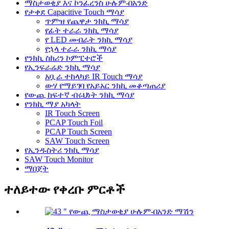
ማስታወቂያ እና ኮንፈረንስ ሁሉም-በአንድ
የታቀደ Capacitive Touch ማሳያ
ጥምዝ የጨዋታ ንክኪ ማሳያ
የፊት ተራራ ንክኪ ማሳያ
የ LED መብራት ንክኪ ማሳያ
የኋላ ተራራ ንክኪ ማሳያ
የንክኪ ስክሪን ኮምፒተሮች
የኢንፍራሬድ ንክኪ ማሳያ
አቧራ ተከላካይ IR Touch ማሳያ
ውሃ የማይገባ የአይአር ንክኪ መቆጣጠሪያ
የውጪ ከፍተኛ ብሩህነት ንክኪ ማሳያ
የንክኪ ማያ አካላት
IR Touch Screen
PCAP Touch Foil
PCAP Touch Screen
SAW Touch Screen
የኢንዱስትሪ ንክኪ ማሳያ
SAW Touch Monitor
ማበጀት
ተለይተው የቀረቡ ምርቶች