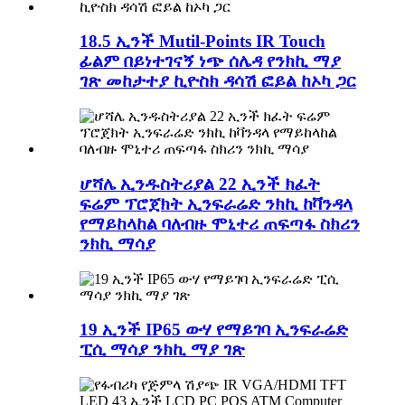
18.5 ኢንች Mutil-Points IR Touch
ፊልም በይነተገናኝ ነጭ ሰሌዳ የንክኪ ማያ
ገጽ መከታተያ ኪዮስክ ዳሳሽ ፎይል ከኦካ ጋር
ሆሻሌ ኢንዱስትሪያል 22 ኢንች ክፈት
ፍሬም ፕሮጀክት ኢንፍራሬድ ንክኪ ከቫንዳላ
የማይከላከል ባለብዙ ሞኒተሪ ጠፍጣፋ ስክሪን
ንክኪ ማሳያ
19 ኢንች IP65 ውሃ የማይገባ ኢንፍራሬድ
ፒሲ ማሳያ ንክኪ ማያ ገጽ