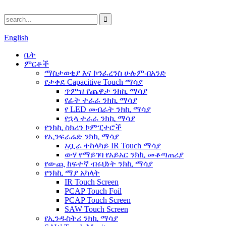
English
ቤት
ምርቶች
ማስታወቂያ እና ኮንፈረንስ ሁሉም-በአንድ
የታቀደ Capacitive Touch ማሳያ
ጥምዝ የጨዋታ ንክኪ ማሳያ
የፊት ተራራ ንክኪ ማሳያ
የ LED መብራት ንክኪ ማሳያ
የኋላ ተራራ ንክኪ ማሳያ
የንክኪ ስክሪን ኮምፒተሮች
የኢንፍራሬድ ንክኪ ማሳያ
አቧራ ተከላካይ IR Touch ማሳያ
ውሃ የማይገባ የአይአር ንክኪ መቆጣጠሪያ
የውጪ ከፍተኛ ብሩህነት ንክኪ ማሳያ
የንክኪ ማያ አካላት
IR Touch Screen
PCAP Touch Foil
PCAP Touch Screen
SAW Touch Screen
የኢንዱስትሪ ንክኪ ማሳያ