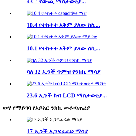
43 ″ የውጪ ማስታወቂያ...
10.4 የተከተተ አቅም ያለው ስኪ...
10.1 የተከተተ አቅም ያለው ስኪ...
ባለ 32 ኢንች ጥምዝ የንክኪ ማሳያ
23.6 ኢንች ክብ LCD ማስታወቂያ...
ውሃ የማይገባ የአይአር ንክኪ መቆጣጠሪያ
17-ኢንች ኢንፍራሬድ ማሳያ