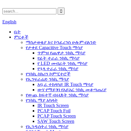
English
ቤት
ምርቶች
ማስታወቂያ እና ኮንፈረንስ ሁሉም-በአንድ
የታቀደ Capacitive Touch ማሳያ
ጥምዝ የጨዋታ ንክኪ ማሳያ
የፊት ተራራ ንክኪ ማሳያ
የ LED መብራት ንክኪ ማሳያ
የኋላ ተራራ ንክኪ ማሳያ
የንክኪ ስክሪን ኮምፒተሮች
የኢንፍራሬድ ንክኪ ማሳያ
አቧራ ተከላካይ IR Touch ማሳያ
ውሃ የማይገባ የአይአር ንክኪ መቆጣጠሪያ
የውጪ ከፍተኛ ብሩህነት ንክኪ ማሳያ
የንክኪ ማያ አካላት
IR Touch Screen
PCAP Touch Foil
PCAP Touch Screen
SAW Touch Screen
የኢንዱስትሪ ንክኪ ማሳያ