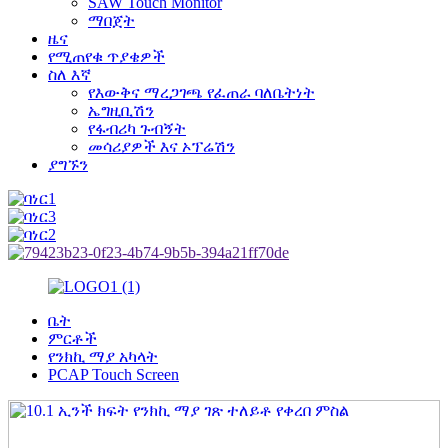
SAW Touch Monitor
ማበጀት
ዜና
የሚጠየቁ ጥያቄዎች
ስለ እኛ
የእውቅና ማረጋገጫ የፈጠራ ባለቤትነት
ኤግዚቢሽን
የፋብሪካ ጉብኝት
መሳሪያዎች እና ኦፕሬሽን
ያግኙን
ቤት
ምርቶች
የንክኪ ማያ አካላት
PCAP Touch Screen