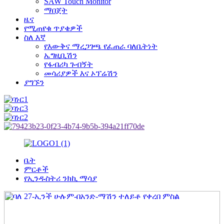
SAW Touch Monitor
ማበጀት
ዜና
የሚጠየቁ ጥያቄዎች
ስለ እኛ
የእውቅና ማረጋገጫ የፈጠራ ባለቤትነት
ኤግዚቢሽን
የፋብሪካ ጉብኝት
መሳሪያዎች እና ኦፕሬሽን
ያግኙን
ቤት
ምርቶች
የኢንዱስትሪ ንክኪ ማሳያ