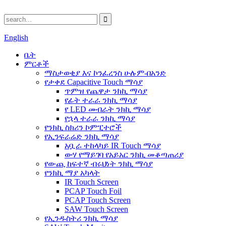
English
ቤት
ምርቶች
ማስታወቂያ እና ኮንፈረንስ ሁሉም-በአንድ
የታቀደ Capacitive Touch ማሳያ
ጥምዝ የጨዋታ ንክኪ ማሳያ
የፊት ተራራ ንክኪ ማሳያ
የ LED መብራት ንክኪ ማሳያ
የኋላ ተራራ ንክኪ ማሳያ
የንክኪ ስክሪን ኮምፒተሮች
የኢንፍራሬድ ንክኪ ማሳያ
አቧራ ተከላካይ IR Touch ማሳያ
ውሃ የማይገባ የአይአር ንክኪ መቆጣጠሪያ
የውጪ ከፍተኛ ብሩህነት ንክኪ ማሳያ
የንክኪ ማያ አካላት
IR Touch Screen
PCAP Touch Foil
PCAP Touch Screen
SAW Touch Screen
የኢንዱስትሪ ንክኪ ማሳያ