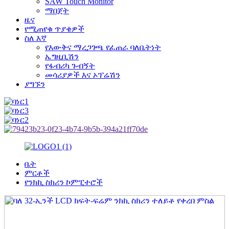
SAW Touch Monitor
ማበጀት
ዜና
የሚጠየቁ ጥያቄዎች
ስለ እኛ
የእውቅና ማረጋገጫ የፈጠራ ባለቤትነት
ኤግዚቢሽን
የፋብሪካ ጉብኝት
መሳሪያዎች እና ኦፕሬሽን
ያግኙን
ቤት
ምርቶች
የንክኪ ስክሪን ኮምፒተሮች