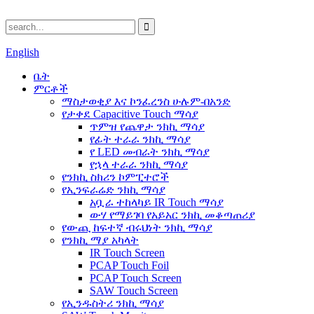
English
ቤት
ምርቶች
ማስታወቂያ እና ኮንፈረንስ ሁሉም-በአንድ
የታቀደ Capacitive Touch ማሳያ
ጥምዝ የጨዋታ ንክኪ ማሳያ
የፊት ተራራ ንክኪ ማሳያ
የ LED መብራት ንክኪ ማሳያ
የኋላ ተራራ ንክኪ ማሳያ
የንክኪ ስክሪን ኮምፒተሮች
የኢንፍራሬድ ንክኪ ማሳያ
አቧራ ተከላካይ IR Touch ማሳያ
ውሃ የማይገባ የአይአር ንክኪ መቆጣጠሪያ
የውጪ ከፍተኛ ብሩህነት ንክኪ ማሳያ
የንክኪ ማያ አካላት
IR Touch Screen
PCAP Touch Foil
PCAP Touch Screen
SAW Touch Screen
የኢንዱስትሪ ንክኪ ማሳያ