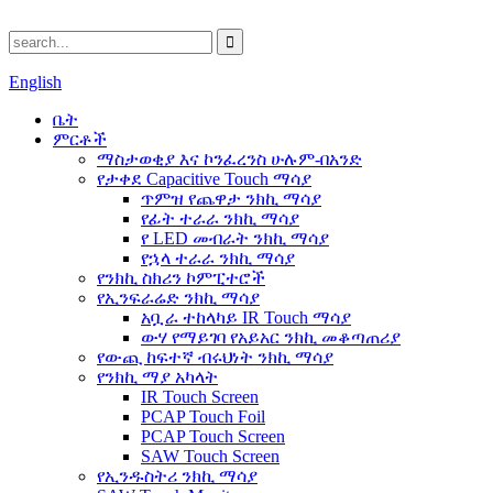
English
ቤት
ምርቶች
ማስታወቂያ እና ኮንፈረንስ ሁሉም-በአንድ
የታቀደ Capacitive Touch ማሳያ
ጥምዝ የጨዋታ ንክኪ ማሳያ
የፊት ተራራ ንክኪ ማሳያ
የ LED መብራት ንክኪ ማሳያ
የኋላ ተራራ ንክኪ ማሳያ
የንክኪ ስክሪን ኮምፒተሮች
የኢንፍራሬድ ንክኪ ማሳያ
አቧራ ተከላካይ IR Touch ማሳያ
ውሃ የማይገባ የአይአር ንክኪ መቆጣጠሪያ
የውጪ ከፍተኛ ብሩህነት ንክኪ ማሳያ
የንክኪ ማያ አካላት
IR Touch Screen
PCAP Touch Foil
PCAP Touch Screen
SAW Touch Screen
የኢንዱስትሪ ንክኪ ማሳያ