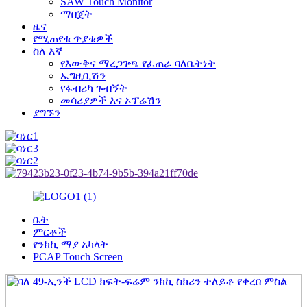
SAW Touch Monitor
ማበጀት
ዜና
የሚጠየቁ ጥያቄዎች
ስለ እኛ
የእውቅና ማረጋገጫ የፈጠራ ባለቤትነት
ኤግዚቢሽን
የፋብሪካ ጉብኝት
መሳሪያዎች እና ኦፕሬሽን
ያግኙን
ቤት
ምርቶች
የንክኪ ማያ አካላት
PCAP Touch Screen